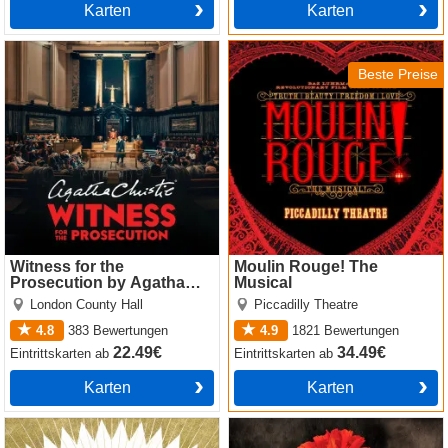
Karten
Karten
Witness for the Prosecution
Moulin Rouge! The Musical
by Agatha Christie
Beste Preise
Witness for the
Moulin Rouge! The
Prosecution by Agatha
Musical
Christie
London County Hall
Piccadilly Theatre
4.8
383
Bewertungen
4.9
1821
Bewertungen
22.49€
34.49€
Eintrittskarten
ab
Eintrittskarten
ab
Karten
Karten
The Book of Mormon
Hadestown