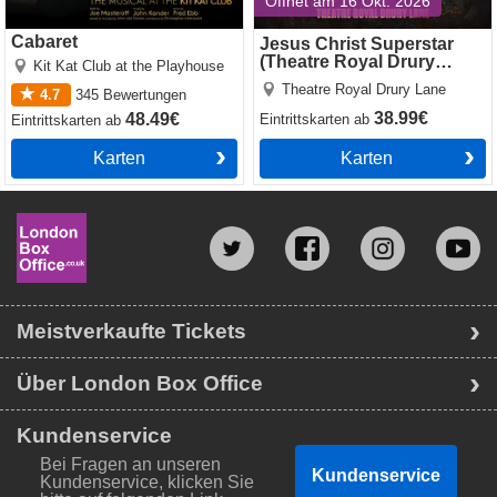
Öffnet am 16 Okt. 2026
Cabaret
Jesus Christ Superstar
(Theatre Royal Drury
Kit Kat Club at the Playhouse
Lane)
Theatre Royal Drury Lane
4.7
345
Bewertungen
38.99€
48.49€
Eintrittskarten
ab
Eintrittskarten
ab
Karten
Karten
Meistverkaufte Tickets
Über London Box Office
Kundenservice
Bei Fragen an unseren
Kundenservice
Kundenservice, klicken Sie