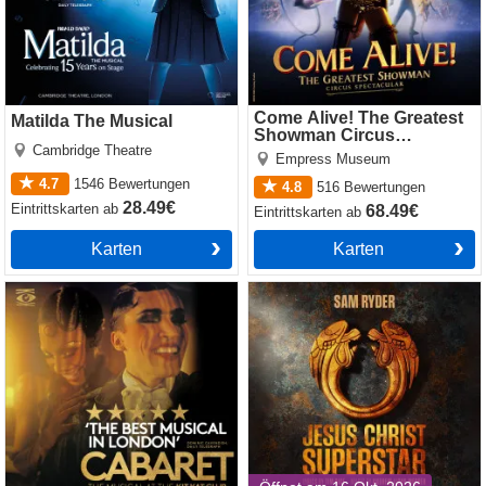
Come Alive! The Greatest
Matilda The Musical
Showman Circus
Cambridge Theatre
Spectacular
Empress Museum
4.7
1546
Bewertungen
4.8
516
Bewertungen
28.49€
Eintrittskarten
ab
68.49€
Eintrittskarten
ab
Karten
Karten
Cabaret
Jesus Christ Superstar
(Theatre Royal Drury Lane)