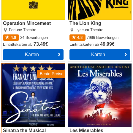
Operation Mincemeat
The Lion King
Fortune Theatre
Lyceum Theatre
4.9
24
Bewertungen
4.8
7986
Bewertungen
73.49€
49.99€
Eintrittskarten
ab
Eintrittskarten
ab
Karten
Karten
Sinatra the Musical
Les Miserables
Beste Preise
Sinatra the Musical
Les Miserables