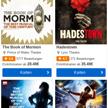
The Book of Mormon
Hadestown
Prince of Wales Theatre
Lyric Theatre
4.8
5777
Bewertungen
4.7
271
Bewertungen
28.49€
35.49€
Eintrittskarten
ab
Eintrittskarten
ab
Karten
Karten
Matilda The Musical
Come Alive! The Greatest
Showman Circus Spectacular