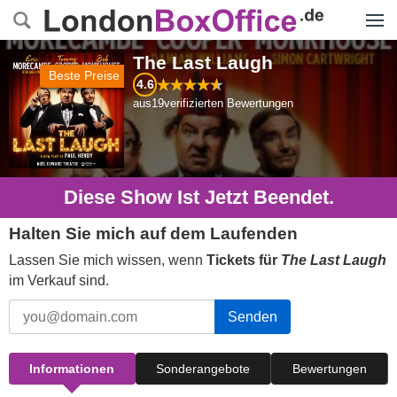
Menü
The Last Laugh
Beste Preise
4.6
aus
19
verifizierten Bewertungen
Diese Show Ist Jetzt Beendet.
Halten Sie mich auf dem Laufenden
Lassen Sie mich wissen, wenn
Tickets für
The Last Laugh
im Verkauf sind.
Senden
Informationen
Sonderangebote
Bewertungen