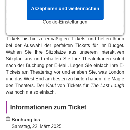
Morecambe, Simon Cartwright as Monkhouse and
Akzeptieren und weitermachen
Unser zentrales Reservierungssystem verbindet Sie
Damian Williams as Cooper.
direkt mit dem Kassensystem des Noel Coward Theatre.
Cookie-Einstellungen
Assisted Perfromances:
Wir bieten Live- und vollständige Verfügbarkeit von
Captioned, 15 March, 2:30pm
Tickets für
The Last Laugh
, von VIP- und Premium-
Tickets bis hin zu ermäßigten Tickets, und helfen Ihnen
bei der Auswahl der perfekten Tickets für Ihr Budget.
Wählen Sie Ihre Sitzplätze aus unserem interaktiven
Sitzplan aus und erhalten Sie Ihre Theaterkarten sofort
nach der Buchung per E-Mail. Legen Sie einfach Ihre E-
Tickets am Theatertag vor und erleben Sie, was London
und das West End am besten zu bieten haben: die Magie
des Theaters. Der Kauf von Tickets für
The Last Laugh
war noch nie so einfach.
Informationen zum Ticket
Buchung bis:
Samstag, 22. März 2025