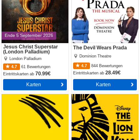
Ende 5 September 2026
Jesus Christ Superstar
The Devil Wears Prada
(London Palladium)
Dominion Theatre
London Palladium
4.7
844
Bewertungen
4.7
61
Bewertungen
28.49€
Eintrittskarten
ab
70.99€
Eintrittskarten
ab
Karten
Karten
Operation Mincemeat
The Lion King