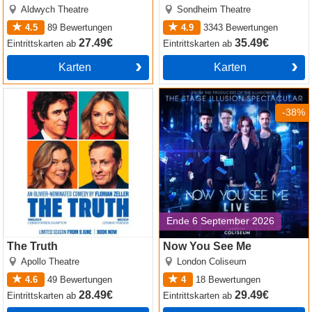
Aldwych Theatre
Sondheim Theatre
4.5
89
Bewertungen
4.9
3343
Bewertungen
27.49€
35.49€
Eintrittskarten
ab
Eintrittskarten
ab
Karten
Karten
The Truth
Now You See Me
-38%
Ende 6 September 2026
The Truth
Now You See Me
Apollo Theatre
London Coliseum
4.6
49
Bewertungen
4
18
Bewertungen
28.49€
29.49€
Eintrittskarten
ab
Eintrittskarten
ab