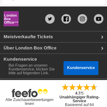
Meistverkaufte Tickets
Über London Box Office
Kundenservice
Bei Fragen an unseren
Kundenservice
Kundenservice, klicken Sie
bitte auf folgenden Link.
4.7
/5
Unabhängiger Rating-
Alle Zuschauerbewertungen
Service
lesen
Basierend auf 64