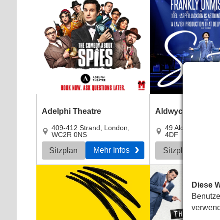
Adelphi Theatre
Aldwych Theatre
409-412 Strand
,
London
,
49 Aldwych
,
Lond
WC2R 0NS
4DF
Mehr Infos
Meh
Sitzplan
Sitzplan
Diese 
Benutze
verwend