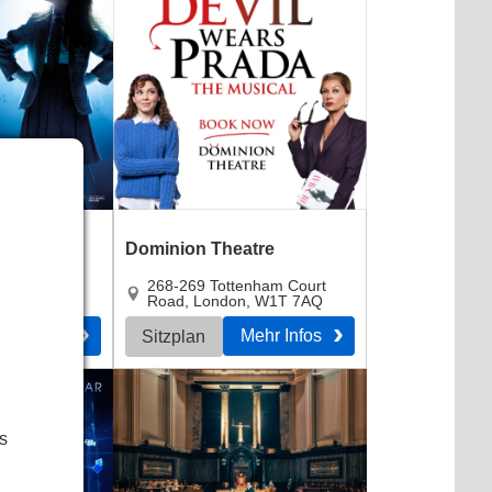
atre
Dominion Theatre
Street
,
268-269 Tottenham Court
 9HU
Road
,
London
,
W1T 7AQ
ehr Infos
Mehr Infos
Sitzplan
s