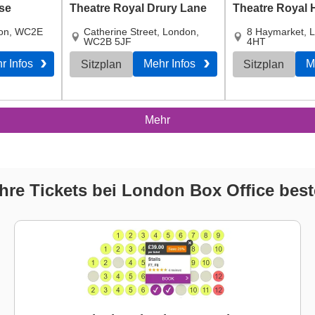
se
Theatre Royal Drury Lane
Theatre Royal 
on
,
WC2E
Catherine Street
,
London
,
8 Haymarket
,
L
WC2B 5JF
4HT
r Infos
Mehr Infos
M
Sitzplan
Sitzplan
Mehr
hre Tickets bei London Box Office beste