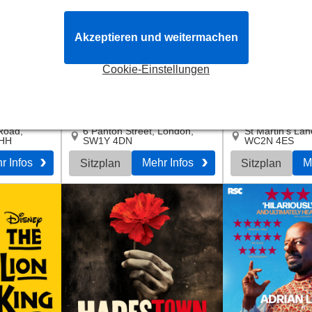
Akzeptieren und weitermachen
Cookie-Einstellungen
Harold Pinter Theatre
London Colis
 Road
,
6 Panton Street
,
London
,
St Martin's Lan
HH
SW1Y 4DN
WC2N 4ES
r Infos
Mehr Infos
M
Sitzplan
Sitzplan