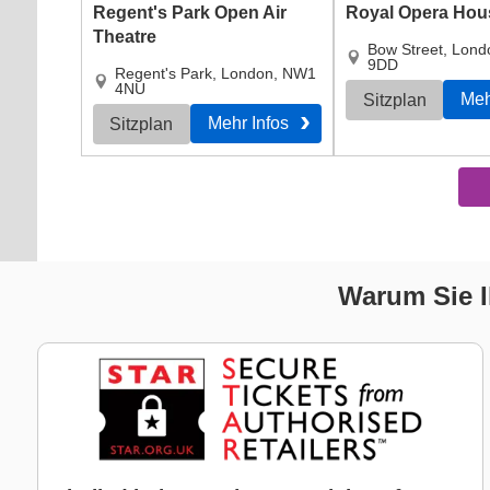
Regent's Park Open Air
Royal Opera Hou
Theatre
Bow Street
,
Lond
9DD
Regent's Park
,
London
,
NW1
4NU
Meh
Sitzplan
Mehr Infos
Sitzplan
Warum Sie I