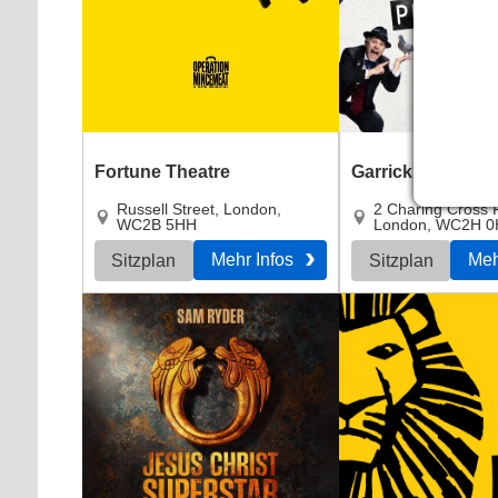
Fortune Theatre
Garrick Theatre
Russell Street
,
London
,
2 Charing Cross
WC2B 5HH
London
,
WC2H 0
Mehr Infos
Meh
Sitzplan
Sitzplan