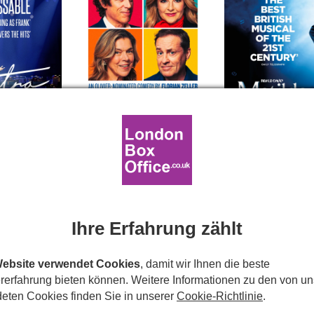
Apollo Theatre
Cambridge The
on
,
WC2B
31 Shaftesbury Avenue
,
32-34 Earlham 
London
,
W1D 7ES
London
,
WC2H
r Infos
Mehr Infos
M
Sitzplan
Sitzplan
Ihre Erfahrung zählt
Website verwendet Cookies
, damit wir Ihnen die beste
rerfahrung bieten können. Weitere Informationen zu den von un
eten Cookies finden Sie in unserer
Cookie-Richtlinie
.