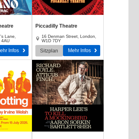
heatre
Piccadilly Theatre
n's Lane
,
16 Denman Street
,
London
,
 4AU
W1D 7DY
ehr Infos
Mehr Infos
Sitzplan