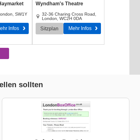
Haymarket
Wyndham's Theatre
ondon
,
SW1Y
32-36 Charing Cross Road
,
London
,
WC2H 0DA
ehr Infos
Mehr Infos
Sitzplan
llen sollten