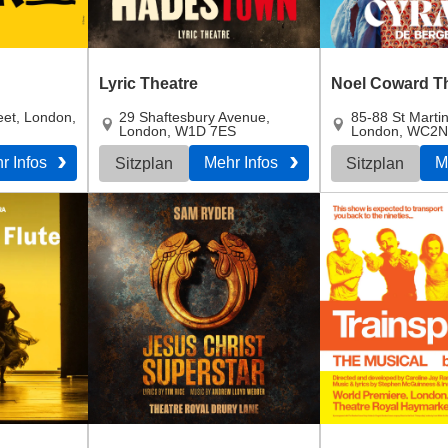
Lyric Theatre
Noel Coward T
eet
,
London
,
29 Shaftesbury Avenue
,
85-88 St Marti
London
,
W1D 7ES
London
,
WC2N
r Infos
Mehr Infos
M
Sitzplan
Sitzplan