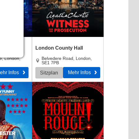
eum
London County Hall
e
,
London
,
Belvedere Road
,
London
,
SE1 7PB
ehr Infos
Mehr Infos
Sitzplan