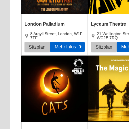
London Palladium
Lyceum Theatre
8 Argyll Street
,
London
,
W1F
21 Wellington Str
7TF
WC2E 7RQ
Mehr Infos
Meh
Sitzplan
Sitzplan