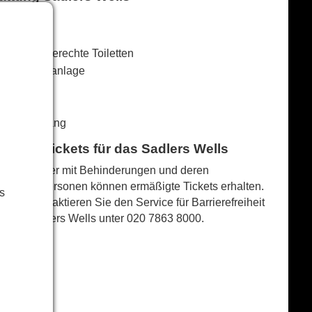
matisiert
r
hindertengerechte Toiletten
duktive Höranlage
staurant
letten
llstuhlzugang
refreie Tickets für das Sadlers Wells
Zuschauer mit Behinderungen und deren
Begleitpersonen können ermäßigte Tickets erhalten.
s
Bitte kontaktieren Sie den Service für Barrierefreiheit
des Sadlers Wells unter
020 7863 8000
.