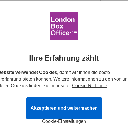
Eintrittskarten
ab
21.49€
Kli
en
Ba
are (100%)
Theaterbesucher (100%)
i
Be
In
g, 29. August 2026
Re
. 1 Interval.
Toi
Ro
Eintrittskarten
buchen
Mehr Infos
Ihre Erfahrung zählt
Barrie
Eintrittskarten
ab
Website verwendet Cookies
, damit wir Ihnen die beste
21.49€
en
rerfahrung bieten können. Weitere Informationen zu den von un
eten Cookies finden Sie in unserer
Cookie-Richtlinie
.
rstag, 5. November 2026
, 9. November 2026
terval.
Akzeptieren und weitermachen
Eintrittskarten
buchen
Mehr Infos
Cookie-Einstellungen