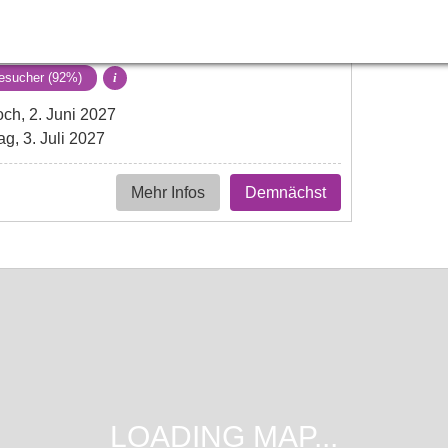
Eintrittskarten
ab
42.49€
gen
esucher (92%)
i
ch, 2. Juni 2027
, 3. Juli 2027
Mehr Infos
Demnächst