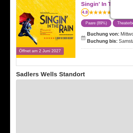
Singin' In The Rain
Singin' In The Rain
4.8
36
Bewertun
Paare (89%)
Theaterb
Buchung von:
Mittwo
Buchung bis:
Samstag
Öffnet am 2 Juni 2027
Sadlers Wells Standort