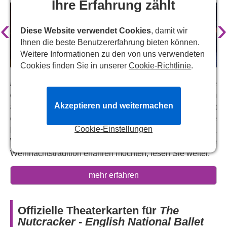
Ihre Erfahrung zählt
‹
›
Diese Website verwendet Cookies
, damit wir
Ihnen die beste Benutzererfahrung bieten können.
Weitere Informationen zu den von uns verwendeten
Cookies finden Sie in unserer
Cookie-Richtlinie
.
Das Ballett „Der Nussknacker“
ist seit seiner Premiere
durch das English National Ballet im Jahr 1950 ein
Akzeptieren und weitermachen
absoluter Publikumsmagnet in der Weihnachtszeit. Es ist
ein Genuss für die ganze Familie und wird ab Mitte
Cookie-Einstellungen
Dezember im prächtigen London Coliseum aufgeführt.
Wenn Sie mehr über diese zauberhafte
Weihnachtstradition erfahren möchten, lesen Sie weiter.
Stellen Sie sich vor, Sie erleben über 100 Tänzer und
mehr erfahren
Musiker auf der Bühne, die den Nussknacker mit ihren
exquisiten Tänzen, den prachtvollen Bühnenbildern und
Tschaikowskys wunderschöner, live gespielter Musik zum
Offizielle Theaterkarten für
The
Leben erwecken! Ein wahrhaft beeindruckendes
Nutcracker - English National Ballet