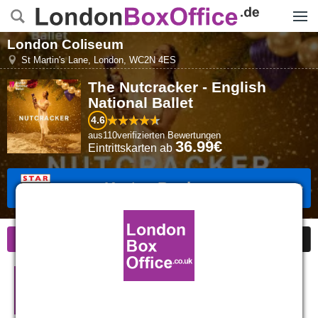
Menü
London Coliseum
St Martin's Lane
,
London
,
WC2N 4ES
The Nutcracker - English
National Ballet
4.6
aus
110
verifizierten Bewertungen
36.99€
Eintrittskarten
ab
Karten Buchen
Informationen
Sonderangebote
Bewertungen
The Nutcracker - English
National Ballet in London