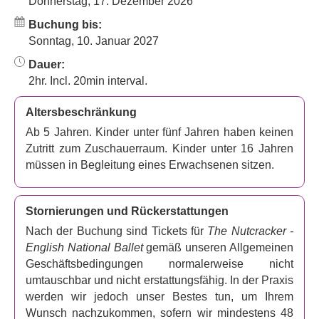
Donnerstag, 17. Dezember 2026
begeben sich die beiden auf eine abenteuerliche Reise
und entdecken eine zauberhafte Welt. Clara besiegt den
Buchung bis:
Mäusekönig in einem epischen Kampf. Sie begegnet
Sonntag, 10. Januar 2027
einem gutaussehenden Prinzen und erlebt eine
Dauer:
unvergessliche Reise ins Land der Süßigkeiten, wo sie
2hr. Incl. 20min interval.
die Zuckerfee trifft. Als sie im glitzernden Schneeland
ankommt, erkennt sie, dass dies erst der Anfang ihres
Altersbeschränkung
fantastischen Abenteuers ist.
Ab 5 Jahren. Kinder unter fünf Jahren haben keinen
Für wen ist der Nussknacker gedacht?
Zutritt zum Zuschauerraum. Kinder unter 16 Jahren
müssen in Begleitung eines Erwachsenen sitzen.
Der Nussknacker
wird für Zuschauer ab 7 Jahren
empfohlen. Kinder unter 5 Jahren haben keinen Zutritt
zum Zuschauerraum.
Stornierungen und Rückerstattungen
Nach der Buchung sind Tickets für
The Nutcracker -
Kaufen Sie Tickets für den
English National Ballet
gemäß unseren Allgemeinen
Nussknacker
Geschäftsbedingungen normalerweise nicht
Auf unserer Website ist der Ticketkauf für
den
umtauschbar und nicht erstattungsfähig. In der Praxis
Nussknacker
kinderleicht. Wir senden Ihnen Ihre Tickets
werden wir jedoch unser Bestes tun, um Ihrem
per E-Mail zu, und Sie müssen sie am Tag der
Wunsch nachzukommen, sofern wir mindestens 48