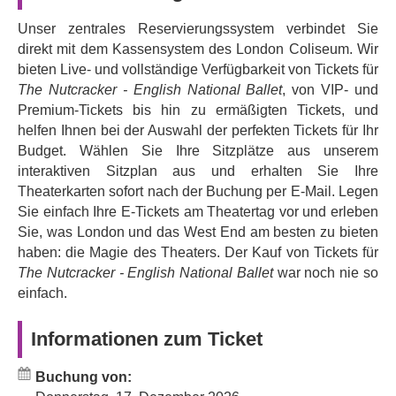
Erlebnis. Wenn unsere Heldin und ihre mutige
Nussknackerpuppe mit einem Heißluftballon über
Unser zentrales Reservierungssystem verbindet Sie
London ins glitzernde Schneeland fahren, werden Sie
direkt mit dem Kassensystem des London Coliseum. Wir
Ihren Augen kaum trauen. Kein Wunder, dass Kinder
bieten Live- und vollständige Verfügbarkeit von Tickets für
dieses Ballett so lieben. Wenn das Puppentheater zum
The Nutcracker - English National Ballet
, von VIP- und
Leben erwacht, ist das Publikum begeistert!
Premium-Tickets bis hin zu ermäßigten Tickets, und
helfen Ihnen bei der Auswahl der perfekten Tickets für Ihr
Suchen Sie nach einem unvergesslichen
Budget. Wählen Sie Ihre Sitzplätze aus unserem
Familienerlebnis in der Weihnachtszeit? Dann ist
der
interaktiven Sitzplan aus und erhalten Sie Ihre
Nussknacker
des English National Ballet im London
Theaterkarten sofort nach der Buchung per E-Mail. Legen
Coliseum genau das Richtige für Sie! Die Vorstellungen
Sie einfach Ihre E-Tickets am Theatertag vor und erleben
waren in den Jahren 2017, 2018, 2019 und 2021 in
Sie, was London und das West End am besten zu bieten
Rekordzeit ausverkauft, sichern Sie sich also schnell Ihre
haben: die Magie des Theaters. Der Kauf von Tickets für
Tickets.
The Nutcracker - English National Ballet
war noch nie so
Worum geht es in dem Nussknacker?
einfach.
Der Nussknacker
erzählt die bezaubernde Geschichte
Informationen zum Ticket
der jungen Clara, die im London der Edwardianischen
Ära lebt. Als sie am Vorabend von Weihnachten eine
Buchung von:
magische Nussknackerpuppe geschenkt bekommt,