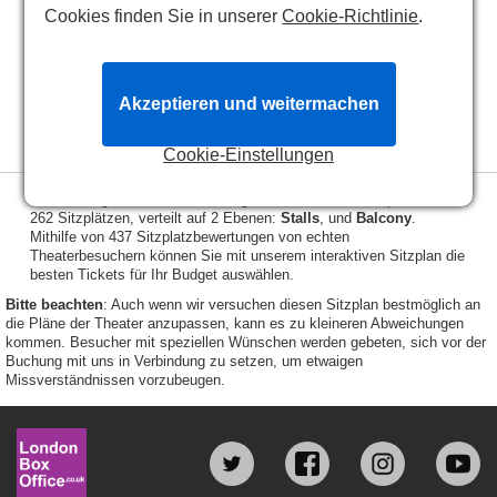
Balcony
Balcony
M
M
1
2
3
4
5
6
7
8
9
10
11
12
Cookies finden Sie in unserer
Cookie-Richtlinie
.
3
3
N
N
1
2
3
4
5
6
7
8
9
10
11
12
4
4
P
P
1
2
3
4
5
6
7
8
9
10
11
12
5
5
Q
Q
1
2
3
4
5
6
7
8
9
10
11
12
6
6
R
R
1
2
3
4
5
6
7
8
9
10
11
12
7
7
S
S
1
2
3
4
5
6
7
8
9
10
11
12
8
8
Akzeptieren und weitermachen
T
T
1
2
3
4
5
6
7
8
9
10
11
12
9
9
V
V
1
2
3
4
5
6
7
8
9
10
11
12
10
W
W
1
2
3
4
5
6
7
8
9
10
11
12
X
X
1
2
3
4
5
6
7
8
9
10
11
12
Cookie-Einstellungen
Das Charing Cross Theatre verfügt über eine Gesamtkapazität von
262 Sitzplätzen, verteilt auf 2 Ebenen:
Stalls
, und
Balcony
.
Mithilfe von 437 Sitzplatzbewertungen von echten
Theaterbesuchern können Sie mit unserem interaktiven Sitzplan die
besten Tickets für Ihr Budget auswählen.
Bitte beachten
: Auch wenn wir versuchen diesen Sitzplan bestmöglich an
die Pläne der Theater anzupassen, kann es zu kleineren Abweichungen
kommen. Besucher mit speziellen Wünschen werden gebeten, sich vor der
Buchung mit uns in Verbindung zu setzen, um etwaigen
Missverständnissen vorzubeugen.