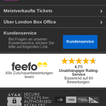
Meistverkaufte Tickets
Über London Box Office
Kundenservice
Bei Fragen an unseren
Kundenservice
Kundenservice, klicken Sie
bitte auf folgenden Link.
4.7
/5
Unabhängiger Rating-
Alle Zuschauerbewertungen
Service
lesen
Basierend auf 64
Bewertungen.