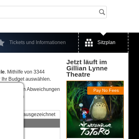
Tickets und Informationen
Sitzplan
Jetzt läuft im
Gillian Lynne
le
. Mithilfe von 3344
Theatre
r Ihr Budget auswählen.
My Neighbour Totoro
 zu kleineren Abweichungen
Pay No Fees
um etwaigen
ausgezeichnet