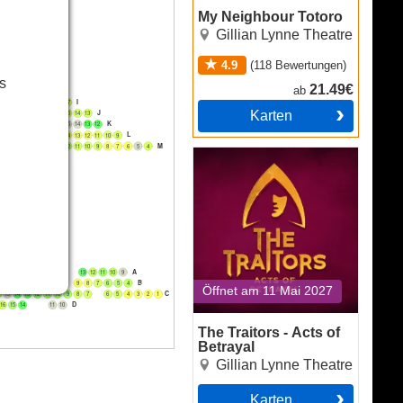
My Neighbour Totoro
Gillian Lynne Theatre
4.9
(
118
Bewertungen
)
s
21.49€
ab
I
4
23
22
21
20
19
18
17
Karten
J
2
21
20
19
18
17
16
15
14
13
K
2
21
20
19
18
17
16
15
14
13
12
L
1
20
19
18
17
16
15
14
13
12
11
10
9
M
9
18
17
16
15
14
13
12
11
10
9
8
7
6
5
4
The Traitors - Acts of
N
6
15
14
Betrayal
O
5
14
13
12
P
5
A
19
18
17
16
15
14
13
12
11
10
9
B
6
15
14
13
12
11
10
9
8
7
6
5
4
Öffnet am 11 Mai 2027
C
6
15
14
13
12
11
10
9
8
7
6
5
4
3
2
1
D
16
15
14
11
10
The Traitors - Acts of
Betrayal
Gillian Lynne Theatre
Karten