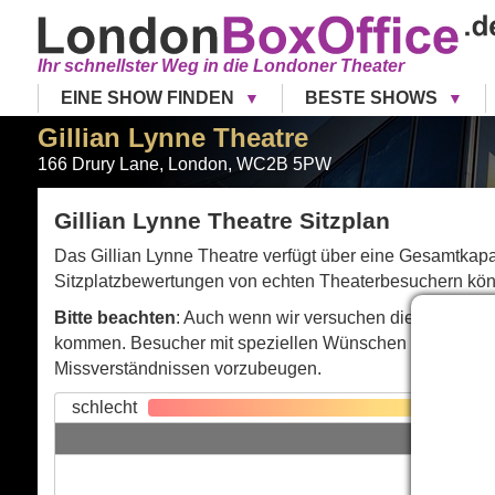
Ihr schnellster Weg in die Londoner Theater
EINE SHOW FINDEN
BESTE SHOWS
Gillian Lynne Theatre
166 Drury Lane
,
London
,
WC2B 5PW
Gillian Lynne Theatre Sitzplan
Das Gillian Lynne Theatre verfügt über eine Gesamtkapaz
Sitzplatzbewertungen von echten Theaterbesuchern könne
Bitte beachten
: Auch wenn wir versuchen diesen Sitzp
kommen. Besucher mit speziellen Wünschen werden gebe
Missverständnissen vorzubeugen.
schlecht