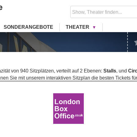
SONDERANGEBOTE
THEATER
ität von 940 Sitzplätzen, verteilt auf 2 Ebenen:
Stalls
, und
Circ
n Sie mit unserem interaktiven Sitzplan die besten Tickets fü
lan bestmöglich an die Pläne der Theater anzupassen, kann es
ten, sich vor der Buchung mit uns in Verbindung zu setzen, 
STAGE
Stalls