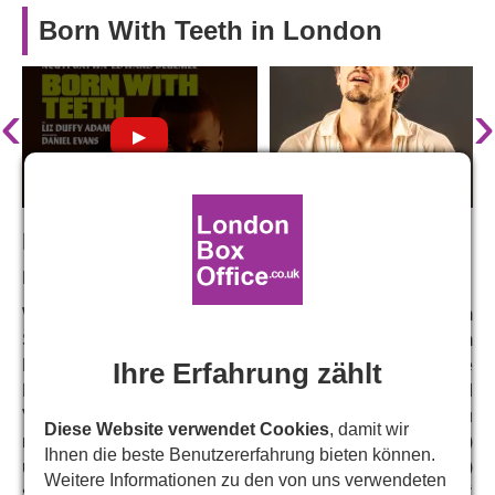
Born With Teeth in London
‹
›
In den Hauptrollen:
Ncuti Gatwa, Edward Bluemel
Wir schreiben das Jahr 1591. Die Rivalen William
Shakespeare und Christopher Marlowe treffen sich im
Hinterzimmer eines Pubs und gründen eine kreative
Ihre Erfahrung zählt
Partnerschaft, während sie versuchen, die Gefahren und
Verschwörungen des elisabethanischen Londons zu
Diese Website verwendet Cookies
, damit wir
meistern.
Ncuti Gatwa
(„
Doctor Who“
,
„Sex Education
“)
Ihnen die beste Benutzererfahrung bieten können.
und
Edward Bluemel
(„
Killing Eve“
,
„My Lady Jane
“)
Weitere Informationen zu den von uns verwendeten
spielen die Hauptrollen in
Liz Duffy Adams
‘