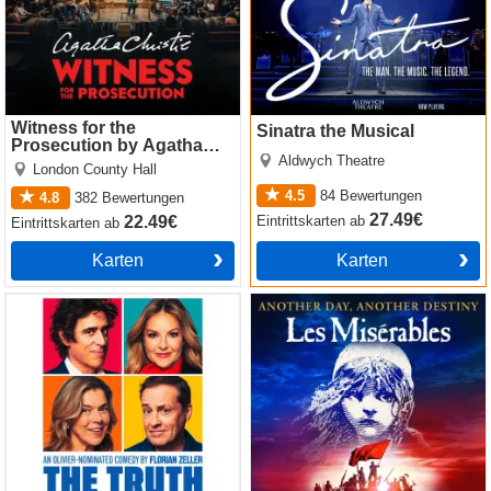
Witness for the
Sinatra the Musical
Prosecution by Agatha
Aldwych Theatre
Christie
London County Hall
4.5
84
Bewertungen
4.8
382
Bewertungen
27.49€
Eintrittskarten
ab
22.49€
Eintrittskarten
ab
Karten
Karten
The Truth
Les Miserables