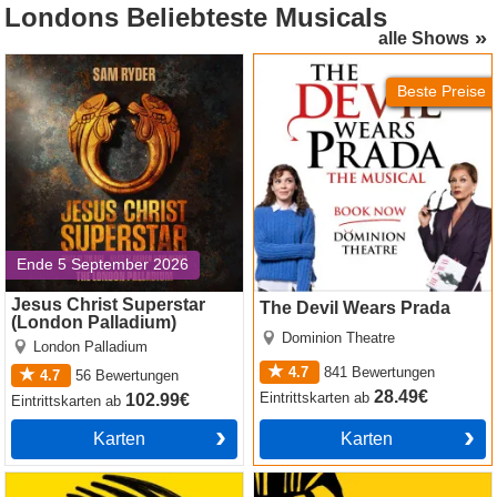
Londons
Beliebteste Musicals
alle Shows
Jesus Christ Superstar
The Devil Wears Prada
(London Palladium)
Beste Preise
Ende 5 September 2026
Jesus Christ Superstar
The Devil Wears Prada
(London Palladium)
Dominion Theatre
London Palladium
4.7
841
Bewertungen
4.7
56
Bewertungen
28.49€
Eintrittskarten
ab
102.99€
Eintrittskarten
ab
Karten
Karten
Operation Mincemeat
The Lion King