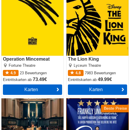
Operation Mincemeat
The Lion King
Fortune Theatre
Lyceum Theatre
4.9
23
Bewertungen
4.8
7983
Bewertungen
73.49€
49.99€
Eintrittskarten
ab
Eintrittskarten
ab
Karten
Karten
Witness for the Prosecution
Sinatra the Musical
by Agatha Christie
Beste Preise