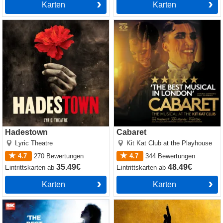
Karten
Karten
Hadestown
Cabaret
Hadestown
Cabaret
Lyric Theatre
Kit Kat Club at the Playhouse
4.7
270
Bewertungen
4.7
344
Bewertungen
35.49€
48.49€
Eintrittskarten
ab
Eintrittskarten
ab
Karten
Karten
Matilda The Musical
Hamilton