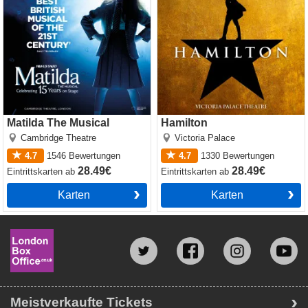
Matilda The Musical
Hamilton
Cambridge Theatre
Victoria Palace
4.7
1546
Bewertungen
4.7
1330
Bewertungen
28.49€
28.49€
Eintrittskarten
ab
Eintrittskarten
ab
Karten
Karten
Meistverkaufte Tickets