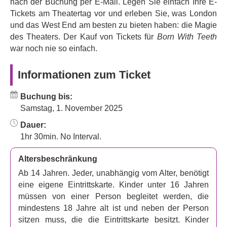
und spannende Welt des Londoner Theaters des 16.
nach der Buchung per E-Mail. Legen Sie einfach Ihre E-
Tickets am Theatertag vor und erleben Sie, was London
Jahrhunderts eintauchen.
und das West End am besten zu bieten haben: die Magie
Die amerikanische Dramatikerin
Liz Duffy Adams
des Theaters. Der Kauf von Tickets für
Born With Teeth
verleiht der Geschichte dieser beiden
war noch nie so einfach.
Literaturlegenden eine frische und sinnliche Note.
„Born With Teeth“
, das 2022 im Alley Theatre in
Informationen zum Ticket
Houston Premiere feierte, gewann 2021 den Edgerton
Foundation New Play Award.
Buchung bis:
Worum geht es in
„Born With Teeth“
?
Samstag, 1. November 2025
William Shakespeare und Christopher Marlowe – zwei
Dauer:
brillante Köpfe, Giganten der Londoner Theaterszene und
1hr 30min. No Interval.
literarische Rivalen, die sich gegenseitig inspirieren und
Altersbeschränkung
oft behindern. Bei drei geheimen Treffen in einem
Londoner Pub liefern sie sich einen Kampf der Intelligenz
Ab 14 Jahren. Jeder, unabhängig vom Alter, benötigt
und Verführung und bündeln ihre kreativen Kräfte vor
eine eigene Eintrittskarte. Kinder unter 16 Jahren
dem Hintergrund politischer Spielchen und Spionage.
müssen von einer Person begleitet werden, die
mindestens 18 Jahre alt ist und neben der Person
„Born With Teeth“
ist ein brandneues Originalstück von
sitzen muss, die die Eintrittskarte besitzt. Kinder
Liz Duffy, das die viel diskutierte Beziehung zwischen