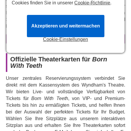
Cookies finden Sie in unserer
Cookie-Richtlinie
.
spitzbübischer und spannender Neuinterpretation der
Beziehung der beiden Dramatiker in diesem brandneuen
Stück im Wyndham's Theatre unter der Regie von
Daniel
Akzeptieren und weitermachen
Evans
(
„American Buffalo“
,
„South Pacific
“).
Warum Sie
Born With Teeth
sehen
mehr erfahren
Cookie-Einstellungen
sollten
Eine unvergleichliche Besetzung –
Ncuti Gatwa
aus
Offizielle Theaterkarten für
Born
„Doctor Who“
und
Edward Bluemel
aus „My Lady
With Teeth
Jane“
spielen Marlowe und Shakespeare und bringen
prickelnde Chemie und schlagfertige Wortgefechte in
Unser zentrales Reservierungssystem verbindet Sie
eine ikonische literarische Beziehung, die zu gleichen
direkt mit dem Kassensystem des Wyndham's Theatre.
Teilen kämpferisch und kokett ist.
Wir bieten Live- und vollständige Verfügbarkeit von
Wenn Sie die Werke von Shakespeare, Marlowe und
Tickets für
Born With Teeth
, von VIP- und Premium-
anderen elisabethanischen Dramatikern mögen,
Tickets bis hin zu ermäßigten Tickets, und helfen Ihnen
werden Sie diese Interpretation dieser beiden Autoren
bei der Auswahl der perfekten Tickets für Ihr Budget.
lieben. Und wenn Sie mit ihren Werken weniger
Wählen Sie Ihre Sitzplätze aus unserem interaktiven
vertraut sind, werden Sie wahrscheinlich in die düstere
Sitzplan aus und erhalten Sie Ihre Theaterkarten sofort