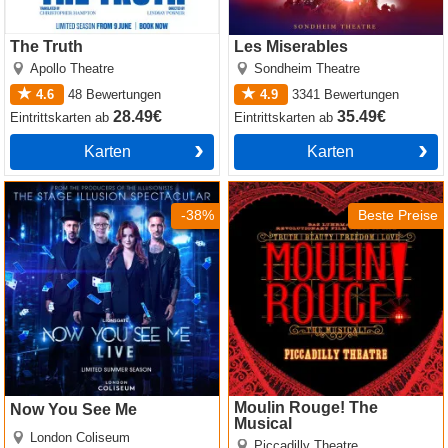
The Truth
Les Miserables
Apollo Theatre
Sondheim Theatre
4.6
48
Bewertungen
4.9
3341
Bewertungen
28.49€
35.49€
Eintrittskarten
ab
Eintrittskarten
ab
Karten
Karten
Now You See Me
Moulin Rouge! The Musical
-38%
Beste Preise
Moulin Rouge! The
Now You See Me
Musical
London Coliseum
Piccadilly Theatre