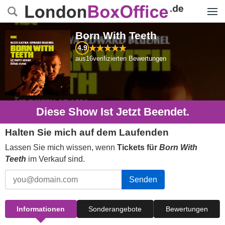
Menü
Born With Teeth
4.9
aus
16
verifizierten Bewertungen
Diese Show Ist Jetzt Beendet.
Halten Sie mich auf dem Laufenden
Lassen Sie mich wissen, wenn
Tickets für
Born With
Teeth
im Verkauf sind.
Senden
Informationen
Sonderangebote
Bewertungen