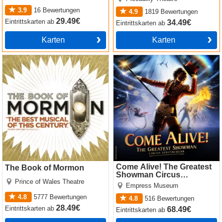
3.9
16
Bewertungen
4.9
1819
Bewertungen
29.49€
Eintrittskarten
ab
34.49€
Eintrittskarten
ab
Karten
Karten
The Book of Mormon
Come Alive! The Greatest
Showman Circus Spectacular
Come Alive! The Greatest
The Book of Mormon
Showman Circus
Prince of Wales Theatre
Spectacular
Empress Museum
4.8
5777
Bewertungen
4.8
516
Bewertungen
28.49€
Eintrittskarten
ab
68.49€
Eintrittskarten
ab