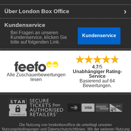
Über London Box Office
Kundenservice
Bei Fragen an unseren
Kundenservice
Kundenservice, klicken Sie
bitte auf folgenden Link.
4.7
/5
Unabhängiger Rating-
Alle Zuschauerbewertungen
Service
lesen
Basierend auf 64
Bewertungen.
Die Nutzung von londonboxoffice.de unterliegt unseren
Nutzungsbedingungen und Datenschutzrichtlinien. Mit der weiteren Nutzung