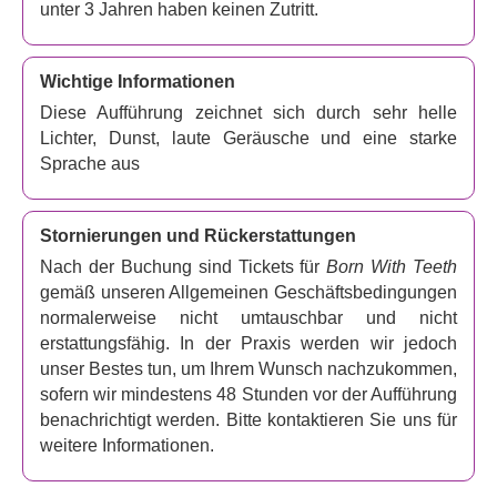
unter 3 Jahren haben keinen Zutritt.
Shakespeare und Marlowe (Mitarbeiter? Rivalen? Oder
doch mehr?) in dieser spannenden Geschichte voller
Wortwitz und Witz neu interpretiert. In Interviews
Wichtige Informationen
beschrieb
Ncuti Gatwa
das Stück als „klug, düster, sexy,
Diese Aufführung zeichnet sich durch sehr helle
knallhart und witzig“, und
Edward Bluemel
drückte seine
Lichter, Dunst, laute Geräusche und eine starke
Begeisterung darüber aus, „in die Fußstapfen des jungen
Sprache aus
William Shakespeare zu treten“.
Das Stück wird am
13.
August im Wyndham's Theatre im
West End uraufgeführt und läuft dort für elf Wochen.
Stornierungen und Rückerstattungen
Verpassen Sie also nicht Ihre Chance, diese originelle,
Nach der Buchung sind Tickets für
Born With Teeth
düstere und sexy Geschichte zu erleben, die zwei
gemäß unseren Allgemeinen Geschäftsbedingungen
literarische Ikonen auf eine Weise präsentiert, wie Sie sie
normalerweise nicht umtauschbar und nicht
noch nie zuvor gesehen haben.
erstattungsfähig. In der Praxis werden wir jedoch
unser Bestes tun, um Ihrem Wunsch nachzukommen,
sofern wir mindestens 48 Stunden vor der Aufführung
benachrichtigt werden. Bitte kontaktieren Sie uns für
weitere Informationen.