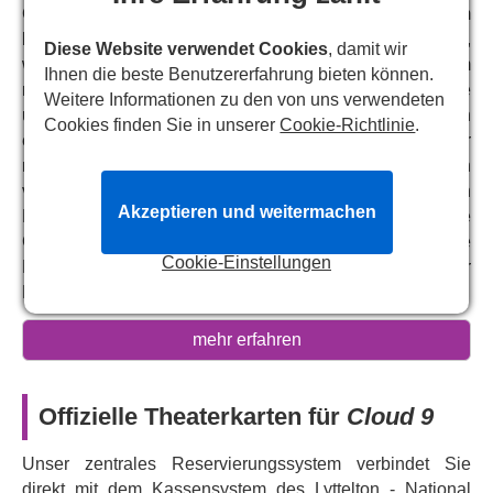
Clive ist Kolonialbeamter und Familienoberhaupt im
britisch-kolonialen Afrika der viktorianischen Ära,
Diese Website verwendet Cookies
, damit wir
während seine Frau, sein Sohn und sein Diener darum
Ihnen die beste Benutzererfahrung bieten können.
ringen, den Erwartungen gerecht zu werden. Als Clive
Weitere Informationen zu den von uns verwendeten
und seine Familie 1979 in London landen, sehen sie sich
Cookies finden Sie in unserer
Cookie-Richtlinie
.
einer Welt gegenüber, in der das Empire noch immer
nachwirkt und die Freiheit ruft. Mit Churchills typisch
verschmitzter Kühnheit persifliert
„Cloud 9“
im ersten
Akzeptieren und weitermachen
Handlungsbogen unerbittlich die viktorianische
Gesellschaft und den Kolonialismus, bevor der zweite
Cookie-Einstellungen
Handlungsbogen die Folgen einer Lockerung dieser
Beschränkungen aufzeigt.
Das 1979 vom britischen Dramatiker
Caryl Churchill
(„
mehr erfahren
Top Girls
“) verfasste, gewagte und satirische Stück
erkundet mit kühner Theatralik und messerscharfem Witz
Geschlechterrollen, Macht und das Erbe des Empires.
Offizielle Theaterkarten für
Cloud 9
Dominic Cooke
(
„Mrs. Warren's Profession
“) inszeniert
eine kühne Neuproduktion von Churchills
Unser zentrales Reservierungssystem verbindet Sie
wegweisendem und einem seiner bekanntesten Werke,
direkt mit dem Kassensystem des Lyttelton - National