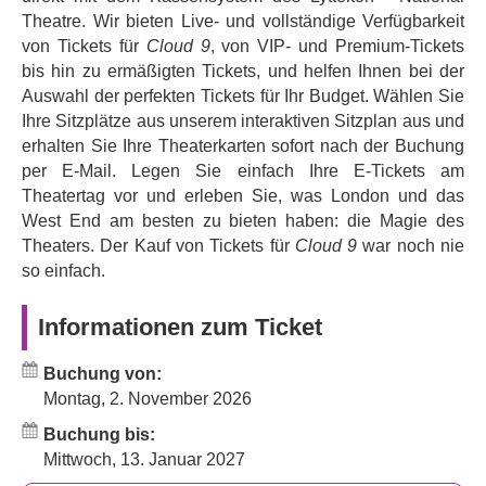
das sowohl in der Liste der 100 bedeutendsten
Theatre. Wir bieten Live- und vollständige Verfügbarkeit
Theaterstücke des Royal National Theatre als auch in der
von Tickets für
Cloud 9
, von VIP- und Premium-Tickets
Liste der besten Stücke aller Zeiten von Time Out New
bis hin zu ermäßigten Tickets, und helfen Ihnen bei der
York vertreten ist. In den Hauptrollen spielen
Rebecca
Auswahl der perfekten Tickets für Ihr Budget. Wählen Sie
Humphries
,
Eloka Ivo
,
Tom Mothersdale
,
Charlotte
Ihre Sitzplätze aus unserem interaktiven Sitzplan aus und
Ritchie
,
Ellen Robertson
,
Stuart Thompson
und
Sam
erhalten Sie Ihre Theaterkarten sofort nach der Buchung
Troughton
die vielseitige und exzentrische Besetzung.
per E-Mail. Legen Sie einfach Ihre E-Tickets am
Theatertag vor und erleben Sie, was London und das
Verpassen Sie nicht diesen modernen Klassiker eines
West End am besten zu bieten haben: die Magie des
der einflussreichsten britischen Dramatiker.
Theaters. Der Kauf von Tickets für
Cloud 9
war noch nie
so einfach.
Informationen zum Ticket
Buchung von:
Montag, 2. November 2026
Buchung bis:
Mittwoch, 13. Januar 2027