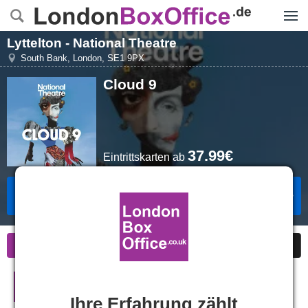
Menü
Lyttelton - National Theatre
South Bank
,
London
,
SE1 9PX
Cloud 9
37.99€
Eintrittskarten
ab
Karten Buchen
Informationen
Sonderangebote
Cloud 9 in London
Ihre Erfahrung zählt