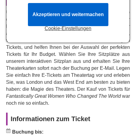
Sky's Edge
, Gillian Lynne Theatre) und Miranda Cooper
Unser zentrales Reservierungssystem verbindet Sie
adaptieren das Bestseller-Buch der Suffragetten-
Akzeptieren und weitermachen
direkt mit dem Kassensystem des The Other Palace. Wir
Verwandten Kate Pankhurst. Mit Musik von Miranda
bieten Live- und vollständige Verfügbarkeit von Tickets für
Cooper und Jennifer Decilveo und Regie von Amy
Cookie-Einstellungen
Fantastically Great Women Who Changed The World
,
Hodge.
von VIP- und Premium-Tickets bis hin zu ermäßigten
Tickets, und helfen Ihnen bei der Auswahl der perfekten
Tickets für Ihr Budget. Wählen Sie Ihre Sitzplätze aus
unserem interaktiven Sitzplan aus und erhalten Sie Ihre
Theaterkarten sofort nach der Buchung per E-Mail. Legen
Sie einfach Ihre E-Tickets am Theatertag vor und erleben
Sie, was London und das West End am besten zu bieten
haben: die Magie des Theaters. Der Kauf von Tickets für
Fantastically Great Women Who Changed The World
war
noch nie so einfach.
Informationen zum Ticket
Buchung bis: