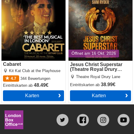
(Theatre Royal Drury Lane)
Öffnet am 16 Okt. 2026
Cabaret
Jesus Christ Superstar
(Theatre Royal Drury
Kit Kat Club at the Playhouse
Lane)
Theatre Royal Drury Lane
4.7
344
Bewertungen
38.99€
48.49€
Eintrittskarten
ab
Eintrittskarten
ab
Karten
Karten