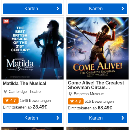
Karten
Karten
Matilda The Musical
Come Alive! The Greatest
Showman Circus Spectacular
Come Alive! The Greatest
Matilda The Musical
Showman Circus
Cambridge Theatre
Spectacular
Empress Museum
4.7
1546
Bewertungen
4.8
516
Bewertungen
28.49€
Eintrittskarten
ab
68.49€
Eintrittskarten
ab
Karten
Karten
Cabaret
Jesus Christ Superstar