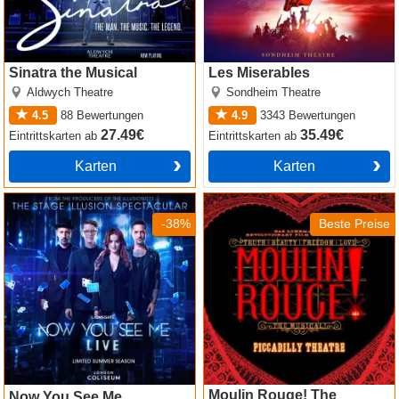
Sinatra the Musical
Les Miserables
Aldwych Theatre
Sondheim Theatre
4.5
88
Bewertungen
4.9
3343
Bewertungen
27.49€
35.49€
Eintrittskarten
ab
Eintrittskarten
ab
Karten
Karten
Now You See Me
Moulin Rouge! The Musical
-38%
Beste Preise
Moulin Rouge! The
Now You See Me