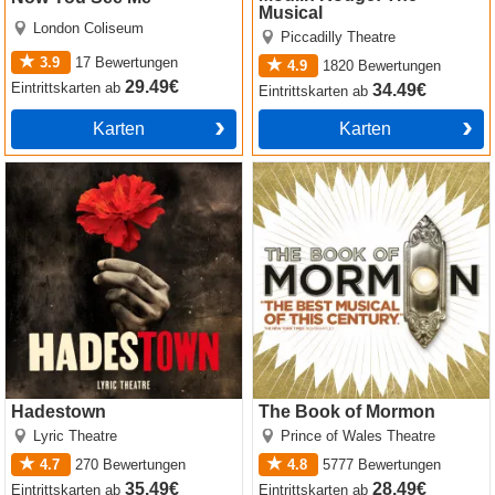
Musical
London Coliseum
Piccadilly Theatre
3.9
17
Bewertungen
4.9
1820
Bewertungen
29.49€
Eintrittskarten
ab
34.49€
Eintrittskarten
ab
Karten
Karten
Hadestown
The Book of Mormon
Hadestown
The Book of Mormon
Lyric Theatre
Prince of Wales Theatre
4.7
270
Bewertungen
4.8
5777
Bewertungen
35.49€
28.49€
Eintrittskarten
ab
Eintrittskarten
ab