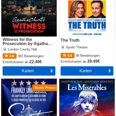
Witness for the
The Truth
Prosecution by Agatha
Apollo Theatre
Christie
London County Hall
4.6
48
Bewertungen
4.8
383
Bewertungen
28.49€
Eintrittskarten
ab
22.49€
Eintrittskarten
ab
Karten
Karten
Sinatra the Musical
Les Miserables
Beste Preise