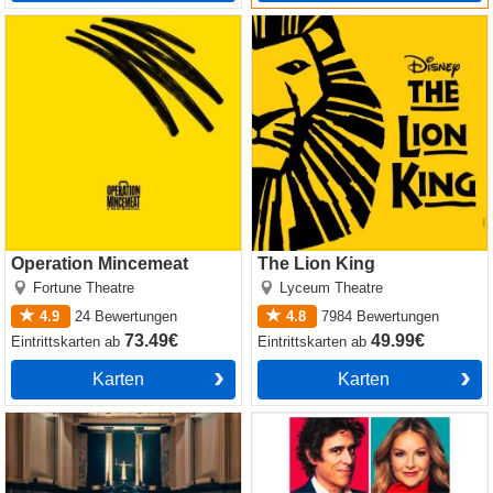
Operation Mincemeat
The Lion King
Operation Mincemeat
The Lion King
Fortune Theatre
Lyceum Theatre
4.9
24
Bewertungen
4.8
7984
Bewertungen
73.49€
49.99€
Eintrittskarten
ab
Eintrittskarten
ab
Karten
Karten
Witness for the Prosecution
The Truth
by Agatha Christie