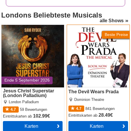
Londons
Beliebteste Musicals
alle Shows
Jesus Christ Superstar
The Devil Wears Prada
(London Palladium)
Beste Preise
Ende 5 September 2026
Jesus Christ Superstar
The Devil Wears Prada
(London Palladium)
Dominion Theatre
London Palladium
4.7
841
Bewertungen
4.7
59
Bewertungen
28.49€
Eintrittskarten
ab
102.99€
Eintrittskarten
ab
Karten
Karten