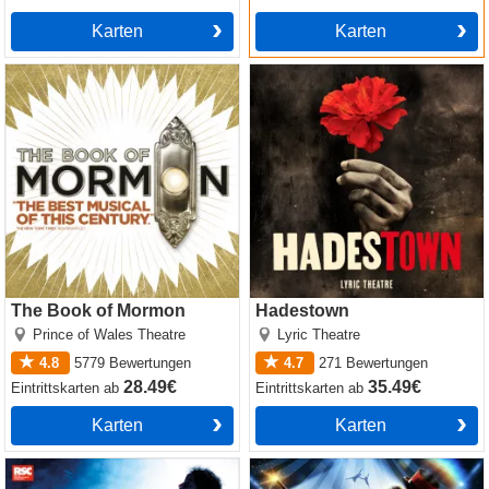
Karten
Karten
The Book of Mormon
Hadestown
The Book of Mormon
Hadestown
Prince of Wales Theatre
Lyric Theatre
4.8
5779
Bewertungen
4.7
271
Bewertungen
28.49€
35.49€
Eintrittskarten
ab
Eintrittskarten
ab
Karten
Karten
Matilda The Musical
Come Alive! The Greatest
Showman Circus Spectacular