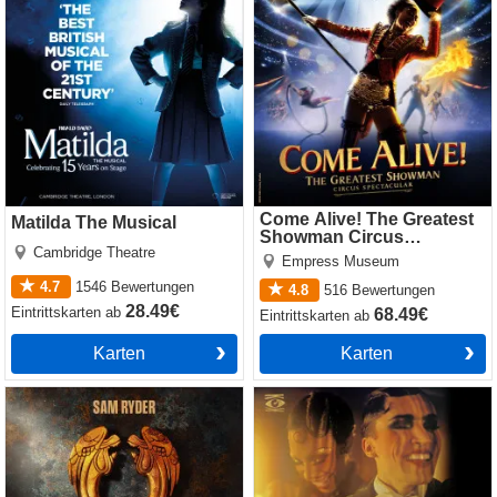
Come Alive! The Greatest
Matilda The Musical
Showman Circus
Cambridge Theatre
Spectacular
Empress Museum
4.7
1546
Bewertungen
4.8
516
Bewertungen
28.49€
Eintrittskarten
ab
68.49€
Eintrittskarten
ab
Karten
Karten
Jesus Christ Superstar
Cabaret
(Theatre Royal Drury Lane)