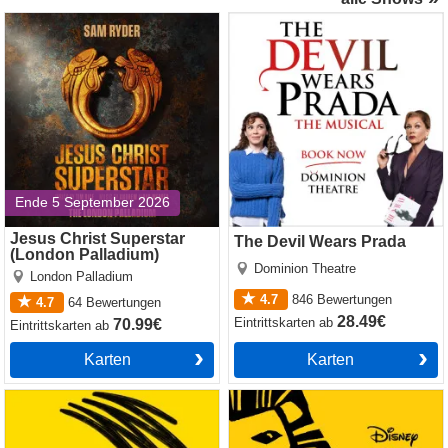
Jesus Christ Superstar
The Devil Wears Prada
(London Palladium)
Ende 5 September 2026
Jesus Christ Superstar
The Devil Wears Prada
(London Palladium)
Dominion Theatre
London Palladium
4.7
846
Bewertungen
4.7
64
Bewertungen
28.49€
Eintrittskarten
ab
70.99€
Eintrittskarten
ab
Karten
Karten
Operation Mincemeat
The Lion King