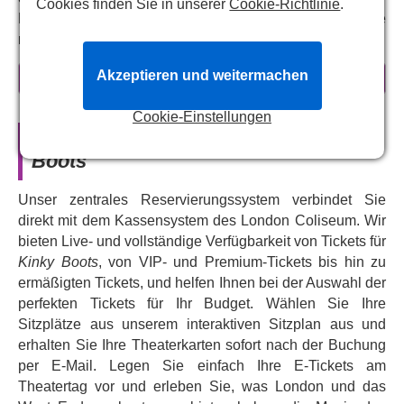
Cookies finden Sie in unserer
Cookie-Richtlinie
.
Musical kreieren Charlie und Lola gemeinsam eine Linie
robuster, stylischer Stiefel für Drag Queens.
Das Broadway- und West-End-Phänomen kehrt mit einer
Akzeptieren und weitermachen
mehr erfahren
brandneuen Produktion zurück, mit
Johannes Radebe
von „Strictly Come Dancing“
und dem aufsteigenden
Cookie-Einstellungen
Stern
Dan Partridge
in den Hauptrollen. Mit Musik und
Offizielle Theaterkarten für
Kinky
Texten von Pop-Ikone
Cyndi Lauper
, einem Buch von
Boots
Tony-Preisträger
Harvey Fierstein
und unter der Regie
von
Nikolai Foster
(
„Grease“
,
„Der Zauberer von Oz“
)
Unser zentrales Reservierungssystem verbindet Sie
wird dieses Wohlfühl-Musical Ihren Tag garantiert
direkt mit dem Kassensystem des London Coliseum. Wir
versüßen. Mit beliebten Liedern wie „Everybody Say
bieten Live- und vollständige Verfügbarkeit von Tickets für
Yeah“, „Sex is in the Heel“ und „Raise You Up“,
Kinky Boots
, von VIP- und Premium-Tickets bis hin zu
liebenswerten Charakteren und inspirierenden Themen
ermäßigten Tickets, und helfen Ihnen bei der Auswahl der
über Akzeptanz und das Überwinden von Widrigkeiten
perfekten Tickets für Ihr Budget. Wählen Sie Ihre
hat
„Kinky Boots“
weltweit die Herzen und Preise erobert.
Sitzplätze aus unserem interaktiven Sitzplan aus und
Buchen Sie jetzt und machen Sie sich bereit, im London
erhalten Sie Ihre Theaterkarten sofort nach der Buchung
Coliseum Ihr Können zu präsentieren.
per E-Mail. Legen Sie einfach Ihre E-Tickets am
Theatertag vor und erleben Sie, was London und das