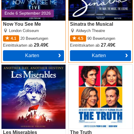
Ende 6 September 2026
Now You See Me
Sinatra the Musical
London Coliseum
Aldwych Theatre
4.1
20
Bewertungen
4.5
90
Bewertungen
29.49€
27.49€
Eintrittskarten
ab
Eintrittskarten
ab
Karten
Karten
Les Miserables
The Truth
Les Miserables
The Truth