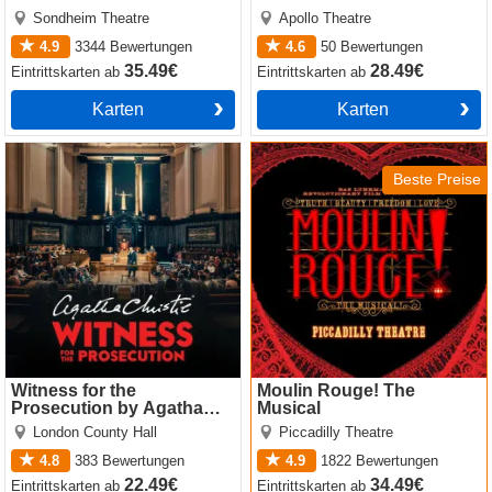
Sondheim Theatre
Apollo Theatre
4.9
3344
Bewertungen
4.6
50
Bewertungen
35.49€
28.49€
Eintrittskarten
ab
Eintrittskarten
ab
Karten
Karten
Witness for the Prosecution
Moulin Rouge! The Musical
by Agatha Christie
Beste Preise
Witness for the
Moulin Rouge! The
Prosecution by Agatha
Musical
Christie
London County Hall
Piccadilly Theatre
4.8
383
Bewertungen
4.9
1822
Bewertungen
22.49€
34.49€
Eintrittskarten
ab
Eintrittskarten
ab