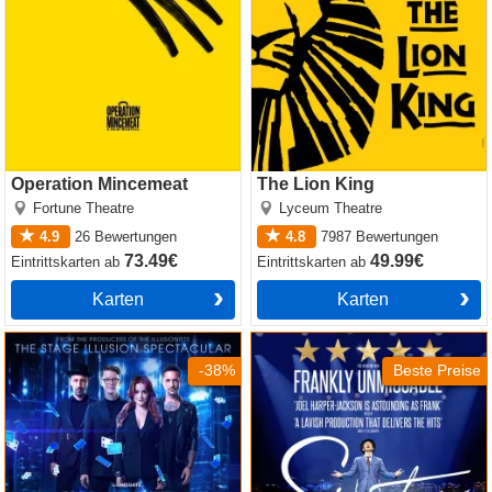
Operation Mincemeat
The Lion King
Fortune Theatre
Lyceum Theatre
4.9
26
Bewertungen
4.8
7987
Bewertungen
73.49€
49.99€
Eintrittskarten
ab
Eintrittskarten
ab
Karten
Karten
Now You See Me
Sinatra the Musical
-38%
Beste Preise