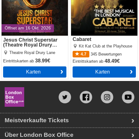
Öffnet am 16 Okt. 2026
Cabaret
Jesus Christ Superstar
(Theatre Royal Drury
Kit Kat Club at the Playhouse
Lane)
Theatre Royal Drury Lane
4.7
345
Bewertungen
38.99€
48.49€
Eintrittskarten
ab
Eintrittskarten
ab
Karten
Karten
Meistverkaufte Tickets
Über London Box Office