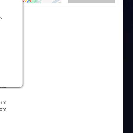
s
ser
ten
nen
fen
a
ist
das
000
als
 im
vom