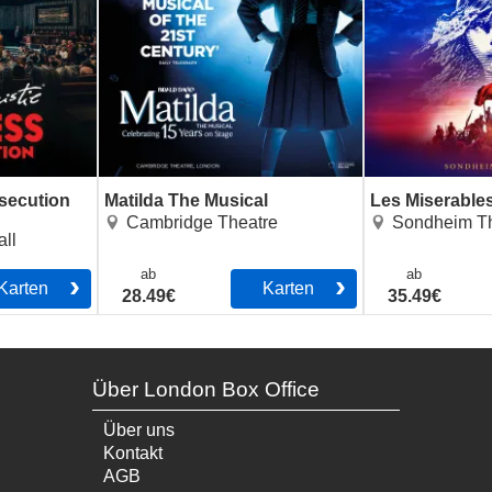
osecution
Matilda The Musical
Les Miserable
Cambridge Theatre
Sondheim Th
ll
ab
ab
Karten
Karten
28.49€
35.49€
Über London Box Office
Über uns
Kontakt
AGB