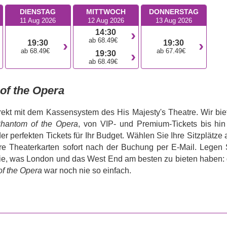
DIENSTAG
MITTWOCH
DONNERSTAG
11 Aug 2026
12 Aug 2026
13 Aug 2026
14:30
ab 68.49€
19:30
19:30
ab 68.49€
ab 67.49€
19:30
ab 68.49€
of the Opera
rekt mit dem Kassensystem des His Majesty's Theatre. Wir bie
hantom of the Opera
, von VIP- und Premium-Tickets bis hin
r perfekten Tickets für Ihr Budget. Wählen Sie Ihre Sitzplätze 
hre Theaterkarten sofort nach der Buchung per E-Mail. Legen 
 Sie, was London und das West End am besten zu bieten haben: 
f the Opera
war noch nie so einfach.