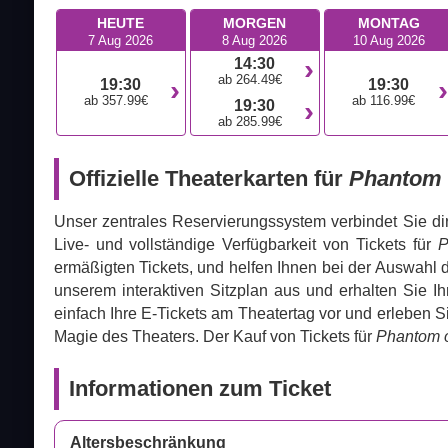
HEUTE
MORGEN
MONTAG
7 Aug 2026
8 Aug 2026
10 Aug 2026
14:30
ab 264.49€
19:30
19:30
ab 357.99€
ab 116.99€
19:30
ab 285.99€
Offizielle Theaterkarten für
Phantom 
Unser zentrales Reservierungssystem verbindet Sie di
Live- und vollständige Verfügbarkeit von Tickets für
P
ermäßigten Tickets, und helfen Ihnen bei der Auswahl de
unserem interaktiven Sitzplan aus und erhalten Sie I
einfach Ihre E-Tickets am Theatertag vor und erleben
Magie des Theaters. Der Kauf von Tickets für
Phantom o
Informationen zum Ticket
Altersbeschränkung