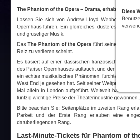
The Phantom of the Opera – Drama, erhabene Musik,
Diese 
Benutze
Lassen Sie sich von Andrew Lloyd Webber und eine 
verwend
Opernhaus führen. Ein glorreiches, düsteres Werk voll
und gruseliger Musik.
Das
The Phantom of the Opera
führt seinen beispiel
Reiz zu verlieren scheint.
Es basiert auf einer klassischen französischen Krimin
des Pariser Opernhauses auftaucht und den mythischen
ein echtes musikalisches Phänomen, furchterregend u
West End je gesehen hat. Seit seiner Weltpremiere in
Mal allein in London aufgeführt. Weltweit hat es Zu
fünfzig wichtige Preise der Theaterindustrie gewonnen..
Bitte beachten Sie: Seitenplätze im zweiten Rang erla
Parkett und der Erste Rang erlauben eine eing
darüberliegenden Rang.
Last-Minute-Tickets für Phantom of th