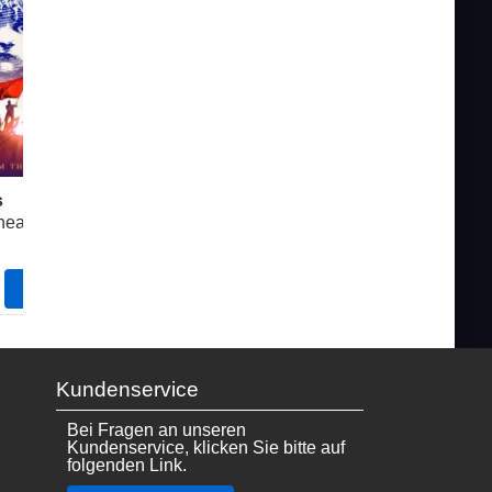
s
Hamilton
Wicked
eatre
Victoria Palace
Apollo 
ab
ab
Karten
Karten
28.49€
35.49€
Kundenservice
Bei Fragen an unseren
Kundenservice, klicken Sie bitte auf
folgenden Link.