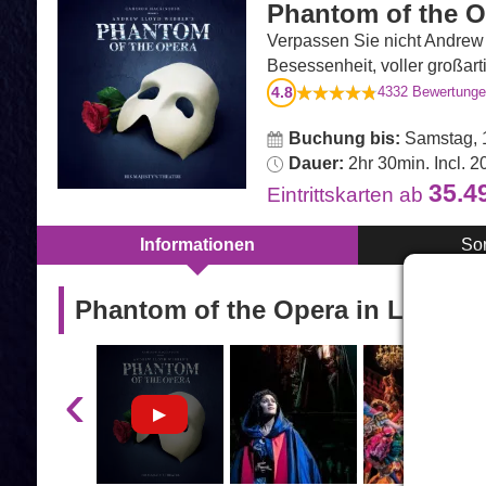
Phantom of the O
Verpassen Sie nicht Andrew 
Besessenheit, voller großar
4.8
4332
Bewertung
Buchung bis:
Samstag, 
Dauer:
2hr 30min. Incl. 20
35.4
Eintrittskarten
ab
Informationen
So
Phantom of the Opera in London
‹