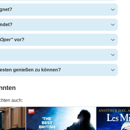
gnet?
endet?
 Oper“
vor?
 besten genießen zu können?
nnten
chten auch:
cution by
Matilda The Musical
Les Miserables