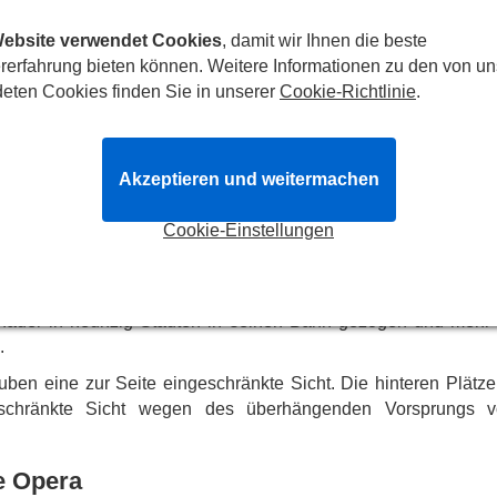
 spektakuläre Effekte!
Website verwendet Cookies
, damit wir Ihnen die beste
rerfahrung bieten können. Weitere Informationen zu den von un
Besetzung voller Stars in die düstere Welt unter dem Pari
eten Cookies finden Sie in unserer
Cookie-Richtlinie
.
er opulenter Sets und Kostüme, mit fantastischen Spezialeffek
losen Erfolg im West End weiter, ein Musical, das niemals sei
Akzeptieren und weitermachen
algeschichte über eine furchterregende Figur, die aus den Tie
Cookie-Einstellungen
 Geist der Oper manifestiert. Das
The Phantom of the Oper
nd überzeugend und mit einigen der aufwendigsten Sets, die 
Her Majesty's Theatre
in London Ende 1986 wurde es fast 10.
schauer in neunzig Städten in seinen Bann gezogen und mehr 
.
uben eine zur Seite eingeschränkte Sicht. Die hinteren Plätze
eschränkte Sicht wegen des überhängenden Vorsprungs 
e Opera