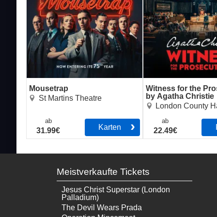
Mousetrap
Witness for the Pr
by Agatha Christie
St Martins Theatre
London County Ha
ab
ab
Karten
31.99€
22.49€
Meistverkaufte Tickets
Jesus Christ Superstar (London
Palladium)
The Devil Wears Prada