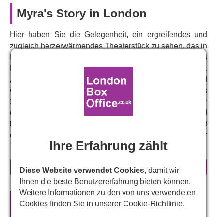
Myra's Story in London
Hier haben Sie die Gelegenheit, ein ergreifendes und
zugleich herzerwärmendes Theaterstück zu sehen, das in
Irland ein Riesenerfolg war und drei Jahre in Folge das
Publikum beim Edinburgh Fringe Festival begeisterte.
„Myras Geschichte“ spielt auf den Straßen Dublins und
wird von vielen als erschütterndes und tief bewegendes
Stück beschrieben. Es erzählt die Geschichte einer
obdachlosen Frau, die in einer Herberge landet und
beschließt, ihre Geschichte zu erzählen. Das Ergebnis ist
ein Stück voller Herz und Humor, das im Trafalgar
Ihre Erfahrung zählt
Theatre aufgeführt wird.
„Myras Geschichte“ stammt aus der Feder des irischen
mehr erfahren
Diese Website verwendet Cookies
, damit wir
Dramatikers Brian Foster, dessen beeindruckende
Ihnen die beste Benutzererfahrung bieten können.
Schriftstellerkarriere bereits mit 39 Jahren begann. Seine
Weitere Informationen zu den von uns verwendeten
Figur Myra ist gleichermaßen liebenswert wie verletzlich
Offizielle Theaterkarten für
Myra's
Cookies finden Sie in unserer
Cookie-Richtlinie
.
und offenbar eine Mischung aus verschiedenen
Story