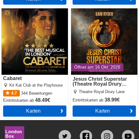
Cabaret
Jesus Christ Superstar
(Theatre Royal Drury Lane)
Öffnet am 16 Okt. 2026
Cabaret
Jesus Christ Superstar
(Theatre Royal Drury
Kit Kat Club at the Playhouse
Lane)
Theatre Royal Drury Lane
4.7
344
Bewertungen
38.99€
48.49€
Eintrittskarten
ab
Eintrittskarten
ab
Karten
Karten