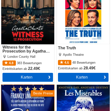
Witness for the
The Truth
Prosecution by Agatha
Apollo Theatre
Christie
London County Hall
4.6
48
Bewertungen
4.8
383
Bewertungen
28.49€
Eintrittskarten
ab
22.49€
Eintrittskarten
ab
Karten
Karten
Sinatra the Musical
Les Miserables
Beste Preise