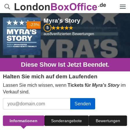
Menü
Myra's Story
-23%
5
aus
8
verifizierten Bewertungen
Diese Show Ist Jetzt Beendet.
Halten Sie mich auf dem Laufenden
Lassen Sie mich wissen, wenn
Tickets für
Myra's Story
im
Verkauf sind.
Senden
Informationen
Sonderangebote
Bewertungen