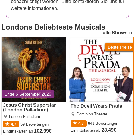
benachrichtigt werden. Bitte kontaktieren Sie uns für
weitere Informationen.
Für wen ist Myras Geschichte gedacht?
Die Altersempfehlung für dieses Theaterstück beträgt 14
Londons
Beliebteste Musicals
Jahre und älter.
alle Shows
Kaufen Sie Tickets für Myras
Jesus Christ Superstar
The Devil Wears Prada
(London Palladium)
Geschichte
Beste Preise
Auf unserer Website können Sie Tickets für Myra's Story
einfach und schnell kaufen. Wir senden Ihnen die Tickets
per E-Mail zu, die Sie am Veranstaltungstag vorzeigen
müssen.
Ende 5 September 2026
Jesus Christ Superstar
The Devil Wears Prada
(London Palladium)
Dominion Theatre
London Palladium
4.7
841
Bewertungen
4.7
59
Bewertungen
28.49€
Eintrittskarten
ab
102.99€
Eintrittskarten
ab