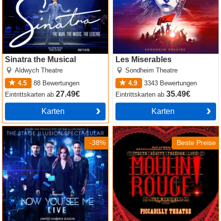
Sinatra the Musical
Les Miserables
Aldwych Theatre
Sondheim Theatre
4.5
88
Bewertungen
4.9
3343
Bewertungen
27.49€
35.49€
Eintrittskarten
ab
Eintrittskarten
ab
Karten
Karten
Now You See Me
Moulin Rouge! The Musical
-38%
Beste Preise