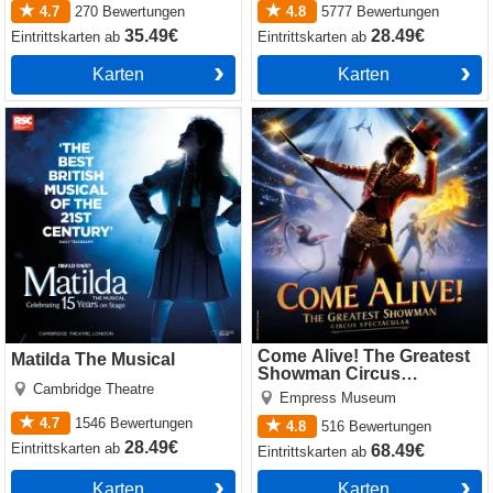
4.7
270
Bewertungen
4.8
5777
Bewertungen
35.49€
28.49€
Eintrittskarten
ab
Eintrittskarten
ab
Karten
Karten
Matilda The Musical
Come Alive! The Greatest
Showman Circus Spectacular
Come Alive! The Greatest
Matilda The Musical
Showman Circus
Cambridge Theatre
Spectacular
Empress Museum
4.7
1546
Bewertungen
4.8
516
Bewertungen
28.49€
Eintrittskarten
ab
68.49€
Eintrittskarten
ab
Karten
Karten