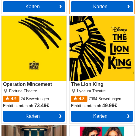
Karten
Karten
Operation Mincemeat
The Lion King
Operation Mincemeat
The Lion King
Fortune Theatre
Lyceum Theatre
4.9
24
Bewertungen
4.8
7984
Bewertungen
73.49€
49.99€
Eintrittskarten
ab
Eintrittskarten
ab
Karten
Karten
Witness for the Prosecution
The Truth
by Agatha Christie