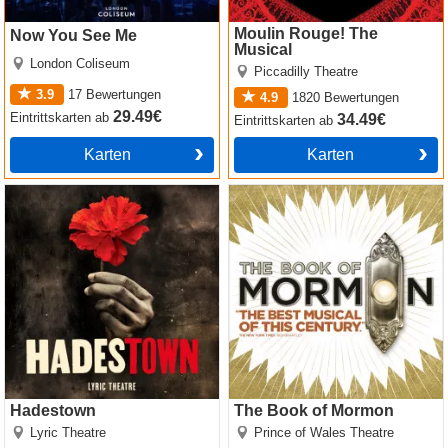
Moulin Rouge! The
Now You See Me
Musical
London Coliseum
Piccadilly Theatre
3.9
17
Bewertungen
4.9
1820
Bewertungen
29.49€
Eintrittskarten
ab
34.49€
Eintrittskarten
ab
Karten
Karten
Hadestown
The Book of Mormon
Hadestown
The Book of Mormon
Lyric Theatre
Prince of Wales Theatre