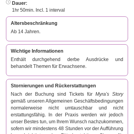
Vorstellungen im Palais de Varietie Spiegeltent in den
Dauer:
George Square Gardens von Edinburgh gegeben.
1hr 50min. Incl. 1 interval
Dies ist eine mitreißende Schauspiel-Meisterklasse, die
Altersbeschränkung
Sie auf eine unvergessliche Reise durch die gesamte
Ab 14 Jahren.
Bandbreite menschlicher Emotionen mitnimmt – ein Fest
aus Lachen und Tränen, Freude und Verzweiflung, alles
in perfekter Perfektion in einem 90-minütigen Meisterwerk
Wichtige Informationen
präsentiert. Anderthalb Stunden pures Erzählvergnügen
Enthält durchgehend derbe Ausdrücke und
erwarten Sie.
behandelt Themen für Erwachsene.
Worum geht es in Myras Geschichte?
Der Star der Show ist Myra McLaughlin, eine obdachlose,
Stornierungen und Rückerstattungen
alkoholkranke Frau mittleren Alters, die sich auf Dublins
Nach der Buchung sind Tickets für
Myra's Story
Straßen durchschlägt. Sie hat unglaubliche Geschichten
gemäß unseren Allgemeinen Geschäftsbedingungen
aus ihrer wilden Vergangenheit zu erzählen, in der sie
normalerweise nicht umtauschbar und nicht
allerlei verrückte Abenteuer erlebte. Die Schauspielerin
erstattungsfähig. In der Praxis werden wir jedoch
verkörpert all die Rollen, von denen die Figur spricht,
unser Bestes tun, um Ihrem Wunsch nachzukommen,
lebendig und inspirierend und erweckt Myra mit
sofern wir mindestens 48 Stunden vor der Aufführung
unglaublichem Können und Feingefühl zum Leben.