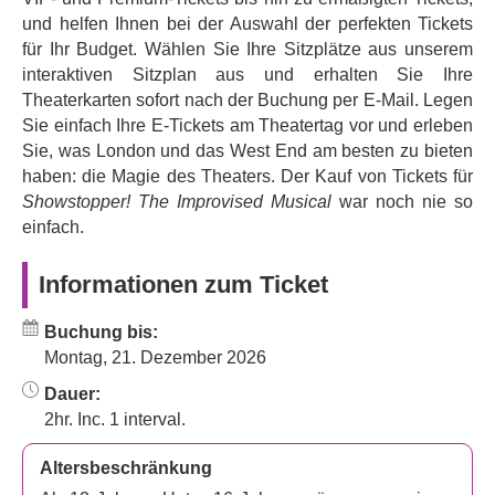
Die Besetzung wechselt ständig und stellt dem
und helfen Ihnen bei der Auswahl der perfekten Tickets
Publikum legendäre britische Comedy-Talente vor.
für Ihr Budget. Wählen Sie Ihre Sitzplätze aus unserem
interaktiven Sitzplan aus und erhalten Sie Ihre
Was passiert also in Showstopper The
Theaterkarten sofort nach der Buchung per E-Mail. Legen
Musical?
Sie einfach Ihre E-Tickets am Theatertag vor und erleben
Sie, was London und das West End am besten zu bieten
Die Handlung geht so: Sie treffen einen Musicalautoren,
haben: die Magie des Theaters. Der Kauf von Tickets für
dessen Deadline immer näher rückt. Ihm gehen die Ideen
Showstopper! The Improvised Musical
war noch nie so
aus und er braucht Ihre Hilfe. Das Publikum macht
einfach.
spontane Vorschläge für Bühne, Musikstil und Titel der
Show, indem es einfach seine Ideen laut ausspricht, und
Informationen zum Ticket
die Darsteller lassen ihre Magie wirken. Im Grunde ist es
Ihre
Show.
Buchung bis:
Die Showstopper-Besetzung und -Band kreieren direkt
Montag, 21. Dezember 2026
vor Ihren Augen ein brandneues Musical mit urkomischen
Dauer:
Charakteren, fantastischen Tanzeinlagen,
2hr. Inc. 1 interval.
wunderschönen Melodien, fesselnden
Handlungssträngen und einer ordentlichen Portion West-
Altersbeschränkung
End-Flair. Wie Sie sehen, ist jeder Abend eine Premiere!