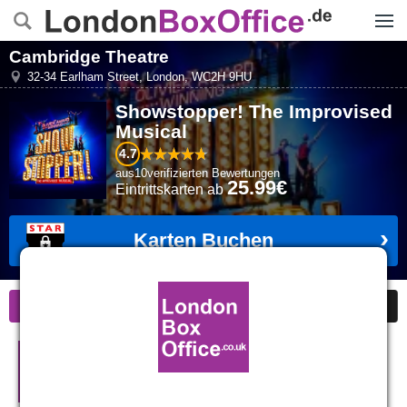
Menü
Cambridge Theatre
32-34 Earlham Street
,
London
,
WC2H 9HU
Showstopper! The Improvised
Musical
4.7
aus
10
verifizierten Bewertungen
25.99€
Eintrittskarten
ab
Karten Buchen
Informationen
Sonderangebote
Bewertungen
Showstopper! The Improvised
Musical in London