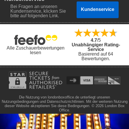
Bei Fragen an unseren
Kundenservice
Kundenservice, klicken Sie
bitte auf folgenden Link.
4.7
/5
Unabhängiger Rating-
Alle Zuschauerbewertungen
Service
lesen
Basierend auf 64
Bewertungen.
Die Nutzung von londonboxoffice.de unterliegt unseren
Nutzungsbedingungen und Datenschutzrichtlinien. Mit der weiteren Nutzung
dieser Website akzeptieren Sie diese Bedingungen.
© 2026 London Box
Office.