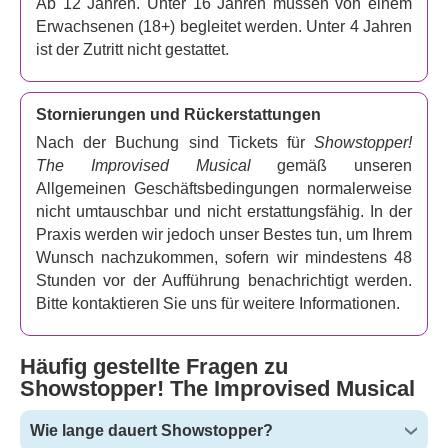
Ab 12 Jahren. Unter 16 Jahren müssen von einem
Showstopper verspricht dem Publikum einen
Erwachsenen (18+) begleitet werden. Unter 4 Jahren
einzigartigen und unvergesslichen Comedy-Abend in
ist der Zutritt nicht gestattet.
London! Das improvisierte Musical
beweist mit seinem
guten Ruf und seiner Geschichte, dass es immer
erfolgreicher wird!
Stornierungen und Rückerstattungen
Nach der Buchung sind Tickets für
Showstopper!
The Improvised Musical
gemäß unseren
Allgemeinen Geschäftsbedingungen normalerweise
nicht umtauschbar und nicht erstattungsfähig. In der
Praxis werden wir jedoch unser Bestes tun, um Ihrem
Wunsch nachzukommen, sofern wir mindestens 48
Stunden vor der Aufführung benachrichtigt werden.
Bitte kontaktieren Sie uns für weitere Informationen.
Häufig gestellte Fragen zu
Showstopper! The Improvised Musical
Wie lange dauert Showstopper?