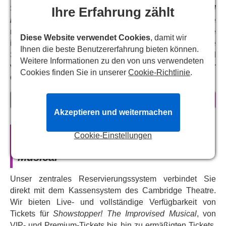
Spontaner Genuss ist das A und O bei
Showstopper!
Ihre Erfahrung zählt
Das improvisierte Musical
, bei dem jedes Mal eine
neue, frische Musicalkomödie entsteht – und man sie
Diese Website verwendet Cookies
, damit wir
immer wieder sehen kann. Die mehrfach preisgekrönte
Ihnen die beste Benutzererfahrung bieten können.
Show greift Anregungen des Publikums auf und
Weitere Informationen zu den von uns verwendeten
verwandelt sie in spontane Unterhaltung – ein Genuss für
Cookies finden Sie in unserer
Cookie-Richtlinie
.
Comedy-Fans jeden Alters.
Warum Sie Showstopper-Tickets
mehr erfahren
buchen sollten
Akzeptieren und weitermachen
Sie schlagen es vor und die Showstoppers singen,
Offizielle Theaterkarten für
Cookie-Einstellungen
tanzen und spielen alles an einem unvergesslichen
Showstopper! The Improvised
Abend.
Musical
Dieses improvisierte Musical, Gewinner des Olivier
Award 2019 in der Kategorie „Beste Unterhaltung und
Unser zentrales Reservierungssystem verbindet Sie
Familie“, füllt seit 2008 die Veranstaltungsorte bis zum
direkt mit dem Kassensystem des Cambridge Theatre.
Bersten.
Wir bieten Live- und vollständige Verfügbarkeit von
Die gleichnamige BBC Radio 4-Serie begeisterte
Tickets für
Showstopper! The Improvised Musical
, von
Millionen
VIP- und Premium-Tickets bis hin zu ermäßigten Tickets,