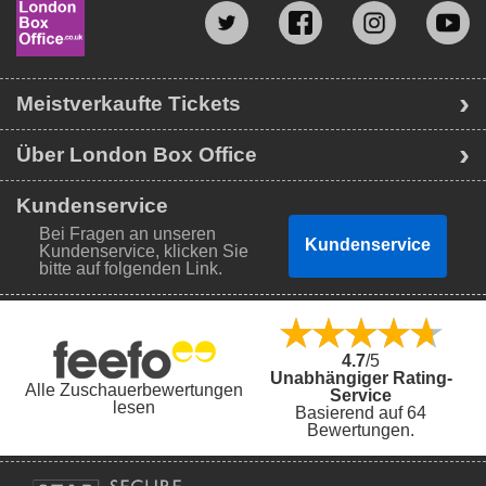
Meistverkaufte Tickets
Über London Box Office
Kundenservice
Bei Fragen an unseren
Kundenservice
Kundenservice, klicken Sie
bitte auf folgenden Link.
4.7
/5
Unabhängiger Rating-
Alle Zuschauerbewertungen
Service
lesen
Basierend auf 64
Bewertungen.