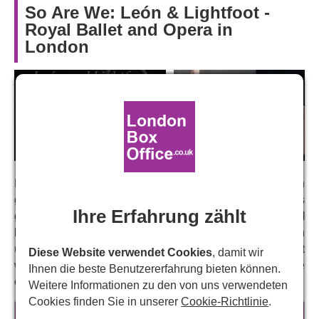
So Are We: León & Lightfoot -
Royal Ballet and Opera in
London
Das Royal Ballet präsentiert in einem einzigartigen
gemischten Programm zwei Eigenproduktionen des
Ihre Erfahrung zählt
gefeierten spanisch-britischen Choreografen-Duos
Sol
Leon
und
Paul Lightfoot
. Die fließenden, schwerelosen
und mitreißenden Choreografien von Leon und Lightfoot
Diese Website verwendet Cookies
, damit wir
wurden bereits weltweit aufgeführt; über 50 ihrer Werke
Ihnen die beste Benutzererfahrung bieten können.
entstanden für das Nederlands Dans Theatre.
Weitere Informationen zu den von uns verwendeten
Cookies finden Sie in unserer
Cookie-Richtlinie
.
„Shoot the Moon“
, das nun sein 20-jähriges Jubiläum
mehr erfahren