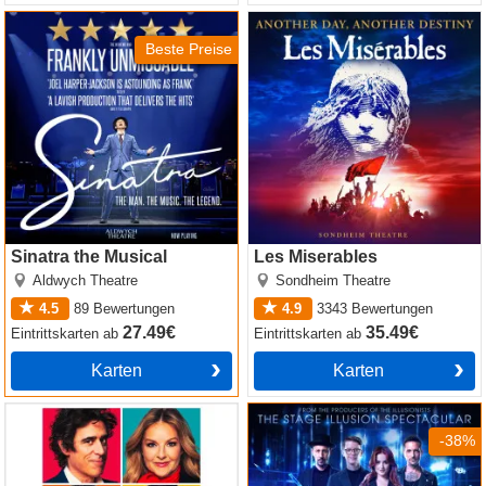
Sinatra the Musical
Les Miserables
Beste Preise
Sinatra the Musical
Les Miserables
Aldwych Theatre
Sondheim Theatre
4.5
89
Bewertungen
4.9
3343
Bewertungen
27.49€
35.49€
Eintrittskarten
ab
Eintrittskarten
ab
Karten
Karten
The Truth
Now You See Me
-38%