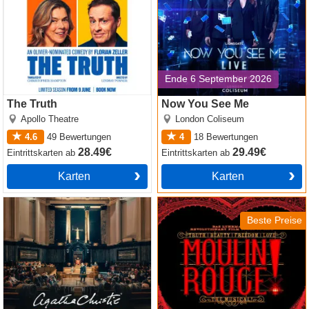
Ende 6 September 2026
The Truth
Now You See Me
Apollo Theatre
London Coliseum
4.6
49
Bewertungen
4
18
Bewertungen
28.49€
29.49€
Eintrittskarten
ab
Eintrittskarten
ab
Karten
Karten
Witness for the Prosecution
Moulin Rouge! The Musical
by Agatha Christie
Beste Preise