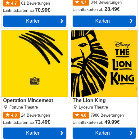
4.7
844
Bewertungen
4.7
61
Bewertungen
28.49€
Eintrittskarten
ab
70.99€
Eintrittskarten
ab
Karten
Karten
Operation Mincemeat
The Lion King
Operation Mincemeat
The Lion King
Fortune Theatre
Lyceum Theatre
4.9
24
Bewertungen
4.8
7986
Bewertungen
73.49€
49.99€
Eintrittskarten
ab
Eintrittskarten
ab
Karten
Karten