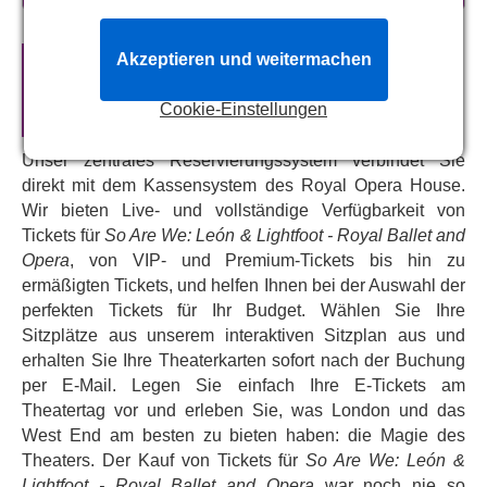
feiert, erkundet die Einsamkeit in Beziehungen, untermalt
von Philip Glass' wechselnden Melodien aus seinem
Tirol Concerto.
„Salle de Danse“
, ursprünglich von
Akzeptieren und weitermachen
Offizielle Theaterkarten für
So Are
Lightfoot während der Pandemie gefilmt, ist eine
We: León & Lightfoot - Royal Ballet
Hommage an die Ballettkunst. In dieser neu inszenierten
Cookie-Einstellungen
and Opera
Version wird der tägliche Ballettunterricht einer Tänzerin
dargestellt, untermalt von einer neuen Komposition von
Unser zentrales Reservierungssystem verbindet Sie
Ilya Demutsky. Ob Sie nun mit den Werken von Leon und
direkt mit dem Kassensystem des Royal Opera House.
Lightfoot vertraut sind oder nicht: Ballettliebhaber werden
Wir bieten Live- und vollständige Verfügbarkeit von
von diesem Programm mit zwei sehr unterschiedlichen,
Tickets für
So Are We: León & Lightfoot - Royal Ballet and
aber zeitgenössischen Choreografien zweier der
Opera
, von VIP- und Premium-Tickets bis hin zu
talentiertesten Köpfe des Tanzes begeistert sein. Voller
ermäßigten Tickets, und helfen Ihnen bei der Auswahl der
Leidenschaft, Sehnsucht und vor allem einer tiefen Liebe
perfekten Tickets für Ihr Budget. Wählen Sie Ihre
zum Tanz bietet sich Ihnen hier die Gelegenheit, einige
Sitzplätze aus unserem interaktiven Sitzplan aus und
der ausdrucksstärksten und berührendsten Choreografien
erhalten Sie Ihre Theaterkarten sofort nach der Buchung
des modernen Balletts zu erleben.
per E-Mail. Legen Sie einfach Ihre E-Tickets am
Theatertag vor und erleben Sie, was London und das
Buchen Sie jetzt und verpassen Sie nicht dieses
West End am besten zu bieten haben: die Magie des
eindrucksvolle Programm mit zwei Geschichten über
Theaters. Der Kauf von Tickets für
So Are We: León &
menschliche Beziehungen, Einsamkeit und die
Lightfoot - Royal Ballet and Opera
war noch nie so