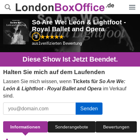
Menü
So Are We: León & Lightfoot -
Royal Ballet and Opera
5
aus
1
verifizierten Bewertung
Diese Show Ist Jetzt Beendet.
Halten Sie mich auf dem Laufenden
Lassen Sie mich wissen, wenn
Tickets für
So Are We:
León & Lightfoot - Royal Ballet and Opera
im Verkauf
sind.
Senden
Informationen
Sonderangebote
Bewertungen