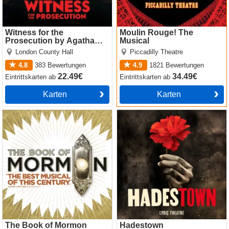
Witness for the
Moulin Rouge! The
Prosecution by Agatha
Musical
Christie
London County Hall
Piccadilly Theatre
4.8
383
Bewertungen
4.9
1821
Bewertungen
22.49€
34.49€
Eintrittskarten
ab
Eintrittskarten
ab
Karten
Karten
The Book of Mormon
Hadestown
The Book of Mormon
Hadestown