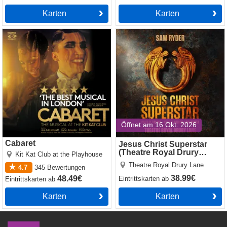
Karten
Karten
Cabaret
Jesus Christ Superstar
(Theatre Royal Drury Lane)
Öffnet am 16 Okt. 2026
Cabaret
Jesus Christ Superstar
(Theatre Royal Drury
Kit Kat Club at the Playhouse
Lane)
Theatre Royal Drury Lane
4.7
345
Bewertungen
38.99€
48.49€
Eintrittskarten
ab
Eintrittskarten
ab
Karten
Karten