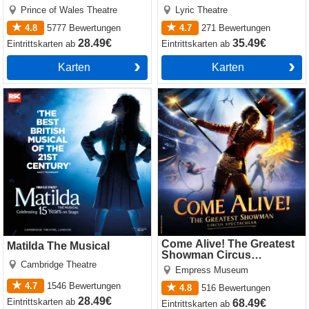
Prince of Wales Theatre
Lyric Theatre
4.8
5777
Bewertungen
4.7
271
Bewertungen
28.49€
35.49€
Eintrittskarten
ab
Eintrittskarten
ab
Karten
Karten
Matilda The Musical
Come Alive! The Greatest
Showman Circus Spectacular
Come Alive! The Greatest
Matilda The Musical
Showman Circus
Cambridge Theatre
Spectacular
Empress Museum
4.7
1546
Bewertungen
4.8
516
Bewertungen
28.49€
Eintrittskarten
ab
68.49€
Eintrittskarten
ab