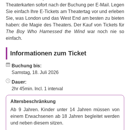
of Beauty“
,
„Shadow and Bone
“) als William
Theaterkarten sofort nach der Buchung per E-Mail. Legen
Kamkwamba,
Madeline Appiah
,
Tsemaye Bob-Egbe
Sie einfach Ihre E-Tickets am Theatertag vor und erleben
und
Sifiso Mazibuko
zu sehen.
Sie, was London und das West End am besten zu bieten
haben: die Magie des Theaters. Der Kauf von Tickets für
Buchen Sie jetzt und erleben Sie ein hoffnungsvolles
The Boy Who Harnessed the Wind
war noch nie so
Musical, das auf einer unglaublichen, wahren Geschichte
einfach.
von Durchhaltevermögen und Entschlossenheit basiert.
Informationen zum Ticket
Buchung bis:
Samstag, 18. Juli 2026
Dauer:
2hr 45min. Incl. 1 interval
Altersbeschränkung
Ab 9 Jahren. Kinder unter 14 Jahren müssen von
einem Erwachsenen ab 18 Jahren begleitet werden
und neben diesem sitzen.