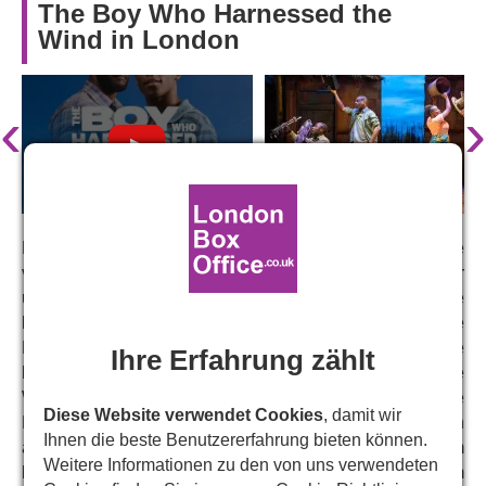
The Boy Who Harnessed the
Wind in London
‹
›
Dieses neue Musical basiert auf der wahren Geschichte
von William Kamkwamba, einem malawischen Ingenieur
und Erfinder, der aus Schrottteilen eine Windkraftanlage
baute, um seine Familie mit Strom zu versorgen. Als eine
Dürre sein Dorf und den Bauernhof seiner Familie
Ihre Erfahrung zählt
heimsucht, ist der junge William fest entschlossen, eine
Windmühle zu bauen. Doch niemand, nicht einmal seine
Diese Website verwendet Cookies
, damit wir
Freunde und Familie, glaubt an ihn. Mit einigen Büchern
Ihnen die beste Benutzererfahrung bieten können.
aus der Bibliothek, Teilen alter Maschinen und seinem
Weitere Informationen zu den von uns verwendeten
brillanten Verstand macht sich William auf den Weg, um