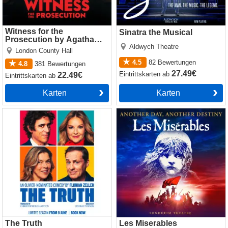
Witness for the
Sinatra the Musical
Prosecution by Agatha
Aldwych Theatre
Christie
London County Hall
4.5
82
Bewertungen
4.8
381
Bewertungen
27.49€
Eintrittskarten
ab
22.49€
Eintrittskarten
ab
Karten
Karten
The Truth
Les Miserables
The Truth
Les Miserables