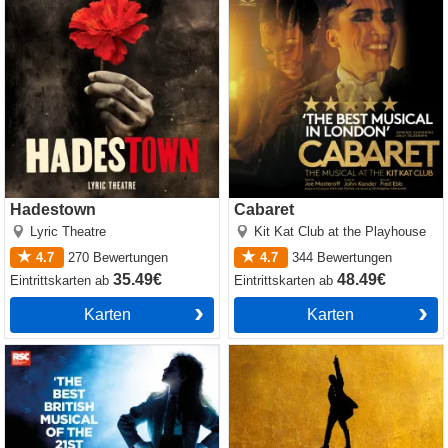
Hadestown
Cabaret
Lyric Theatre
Kit Kat Club at the Playhouse
4.7
270
Bewertungen
4.7
344
Bewertungen
35.49€
48.49€
Eintrittskarten
ab
Eintrittskarten
ab
Karten
Karten
Matilda The Musical
Hamilton