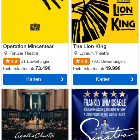
Operation Mincemeat
The Lion King
Fortune Theatre
Lyceum Theatre
4.9
21
Bewertungen
4.8
7981
Bewertungen
73.49€
49.99€
Eintrittskarten
ab
Eintrittskarten
ab
Karten
Karten
Witness for the Prosecution
Sinatra the Musical
by Agatha Christie