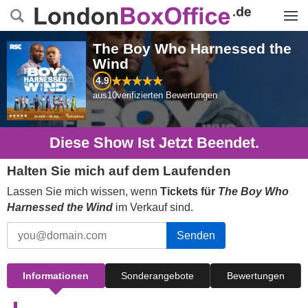
Menü
The Boy Who Harnessed the
Wind
4.9
aus
10
verifizierten Bewertungen
Diese Show Ist Jetzt Beendet.
Halten Sie mich auf dem Laufenden
Lassen Sie mich wissen, wenn
Tickets für
The Boy Who
Harnessed the Wind
im Verkauf sind.
Senden
Informationen
Sonderangebote
Bewertungen