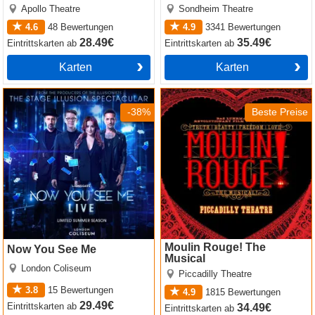
Apollo Theatre
Sondheim Theatre
4.6
48
Bewertungen
4.9
3341
Bewertungen
28.49€
35.49€
Eintrittskarten
ab
Eintrittskarten
ab
Karten
Karten
Now You See Me
Moulin Rouge! The Musical
-38%
Beste Preise
Moulin Rouge! The
Now You See Me
Musical
London Coliseum
Piccadilly Theatre
3.8
15
Bewertungen
4.9
1815
Bewertungen
29.49€
Eintrittskarten
ab
34.49€
Eintrittskarten
ab