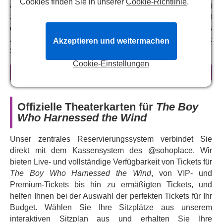
Cookies finden Sie in unserer
Cookie-Richtlinie
.
allen das Gegenteil zu beweisen und dem Dorf Hoffnung
zu bringen. Mutig, erhebend und inspirierend erzählt
dieses neue Musical die bewegende Geschichte eines
Jungen, der alle Erwartungen übertrifft, um seinem Volk
Akzeptieren und weitermachen
Strom und Hoffnung für die Zukunft zu schenken.
Cookie-Einstellungen
Kamkwambas unglaubliche Geschichte inspirierte einen
mehr erfahren
Film, der auf seinen Memoiren basiert und von
Chiwetel
Ejiofor
geschrieben und inszeniert wurde. Ejiofor kehrt
nun als Creative Associate für das Musical zurück. Nach
Offizielle Theaterkarten für
The Boy
der Premiere bei der Royal Shakespeare Company in
Who Harnessed the Wind
Stratford-upon-Avon wird
„Der Junge, der den Wind
einfing“
für zwölf Wochen im Soho Place Theatre
Unser zentrales Reservierungssystem verbindet Sie
aufgeführt. Unter der Regie von
Lynette Linton
direkt mit dem Kassensystem des @sohoplace. Wir
(
„Alterations
“,
„Shifters“
,
„Barcelona
“), der ehemaligen
bieten Live- und vollständige Verfügbarkeit von Tickets für
künstlerischen Leiterin des Bush Theatre, stammt das
The Boy Who Harnessed the Wind
, von VIP- und
Buch von
Richy Hughes
(„
Superhero
“ am Southwark
Premium-Tickets bis hin zu ermäßigten Tickets, und
Playhouse), Musik und Liedtexte von
Tim Sutton
(„
helfen Ihnen bei der Auswahl der perfekten Tickets für Ihr
Restless Natives“
, „
Die lustigen Weiber von Windsor
“).
Budget. Wählen Sie Ihre Sitzplätze aus unserem
In den Hauptrollen sind
Alistair Nwachukwu
(„
The Line
interaktiven Sitzplan aus und erhalten Sie Ihre