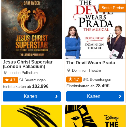
Jesus Christ Superstar
The Devil Wears Prada
(London Palladium)
Beste Preise
Jesus Christ Superstar
The Devil Wears Prada
(London Palladium)
Dominion Theatre
London Palladium
4.7
841
Bewertungen
4.7
54
Bewertungen
28.49€
Eintrittskarten
ab
102.99€
Eintrittskarten
ab
Karten
Karten
Operation Mincemeat
The Lion King