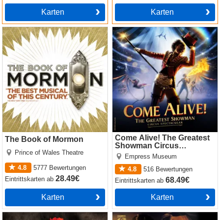
Karten
Karten
The Book of Mormon
Come Alive! The Greatest
Showman Circus Spectacular
Come Alive! The Greatest
The Book of Mormon
Showman Circus
Prince of Wales Theatre
Spectacular
Empress Museum
4.8
5777
Bewertungen
4.8
516
Bewertungen
28.49€
Eintrittskarten
ab
68.49€
Eintrittskarten
ab
Karten
Karten
Hadestown
Cabaret