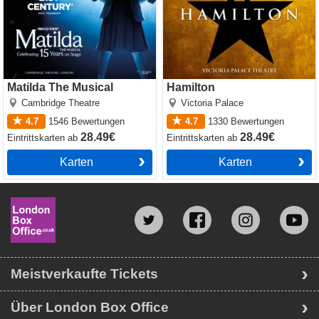
Matilda The Musical
Hamilton
Cambridge Theatre
Victoria Palace
4.7
1546
Bewertungen
4.7
1330
Bewertungen
28.49€
28.49€
Eintrittskarten
ab
Eintrittskarten
ab
Karten
Karten
Meistverkaufte Tickets
Über London Box Office