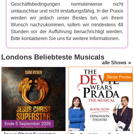
können – darunter auch aktuelle Ereignisse, die noch in
Geschäftsbedingungen normalerweise nicht
lebendiger Erinnerung sind
.“ Gemeinsam mit der
umtauschbar und nicht erstattungsfähig. In der Praxis
Regisseurin Jenny Eastop (
Killing the Cat
) bewältigt
werden wir jedoch unser Bestes tun, um Ihrem
Reedy die gewaltige Aufgabe, einen charakterbasierten
Wunsch nachzukommen, sofern wir mindestens 48
Kriminalroman auf der Bühne zum Leben zu erwecken.
Stunden vor der Aufführung benachrichtigt werden.
Bitte kontaktieren Sie uns für weitere Informationen.
Dieses spannende neue Stück feiert diesen Sommer im
Charing Cross Theatre seine Weltpremiere. Mit einem
spannenden Mysterium im Kern, einer vielseitigen
Londons
Beliebteste Musicals
Besetzung und einer spannenden Handlung, die das
alle Shows
Publikum auf eine Zeitreise mitnimmt, wird
„Daughter of
Jesus Christ Superstar
The Devil Wears Prada
(London Palladium)
Time
“ sowohl Krimi- als auch Geschichtsfans begeistern.
Beste Preise
Ende 5 September 2026