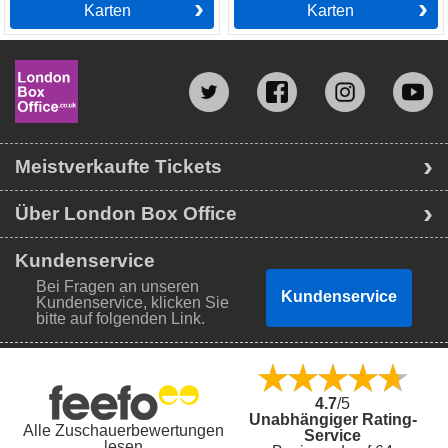
Karten
Karten
Meistverkaufte Tickets
Über London Box Office
Kundenservice
Bei Fragen an unseren
Kundenservice
Kundenservice, klicken Sie
bitte auf folgenden Link.
4.7
/5
Unabhängiger Rating-
Alle Zuschauerbewertungen
Service
lesen