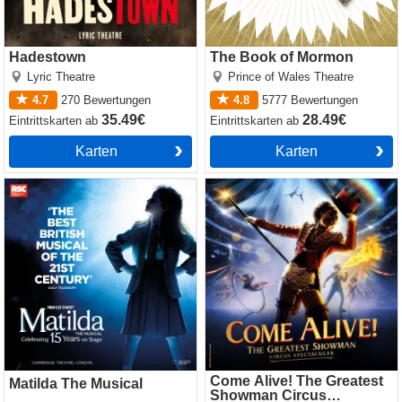
Hadestown
The Book of Mormon
Lyric Theatre
Prince of Wales Theatre
4.7
270
Bewertungen
4.8
5777
Bewertungen
35.49€
28.49€
Eintrittskarten
ab
Eintrittskarten
ab
Karten
Karten
Matilda The Musical
Come Alive! The Greatest
Showman Circus Spectacular
Come Alive! The Greatest
Matilda The Musical
Showman Circus