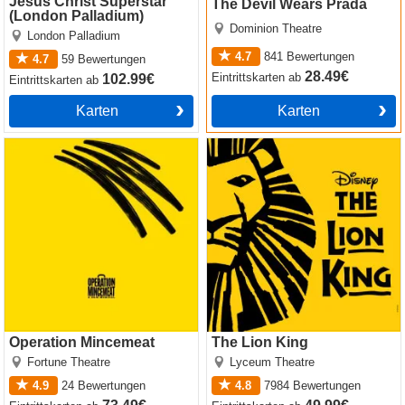
Jesus Christ Superstar
The Devil Wears Prada
(London Palladium)
Dominion Theatre
London Palladium
4.7
841
Bewertungen
4.7
59
Bewertungen
28.49€
Eintrittskarten
ab
102.99€
Eintrittskarten
ab
Karten
Karten
Operation Mincemeat
The Lion King
Operation Mincemeat
The Lion King
Fortune Theatre
Lyceum Theatre
4.9
24
Bewertungen
4.8
7984
Bewertungen