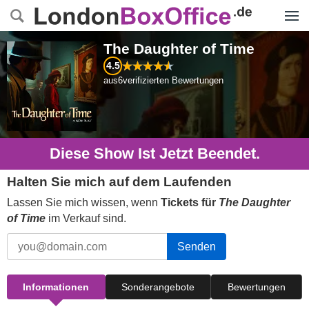
Menü
The Daughter of Time
4.5
aus
6
verifizierten Bewertungen
Diese Show Ist Jetzt Beendet.
Halten Sie mich auf dem Laufenden
Lassen Sie mich wissen, wenn
Tickets für
The Daughter
of Time
im Verkauf sind.
Senden
Informationen
Sonderangebote
Bewertungen