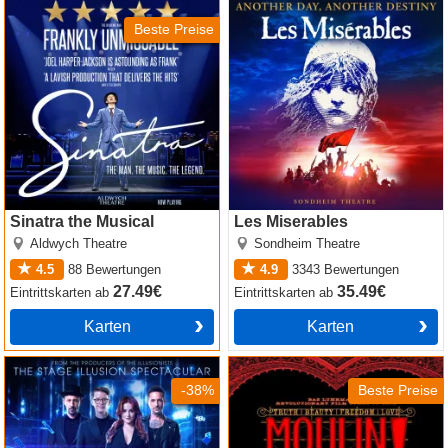
Sinatra the Musical
Les Miserables
Beste Preise
Sinatra the Musical
Les Miserables
Aldwych Theatre
Sondheim Theatre
4.5
88
Bewertungen
4.9
3343
Bewertungen
27.49€
35.49€
Eintrittskarten
ab
Eintrittskarten
ab
Karten
Karten
Now You See Me
Moulin Rouge! The Musical
-38%
Beste Preise