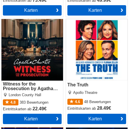
73.49€
49.99€
Eintrittskarten
ab
Eintrittskarten
ab
Karten
Karten
Witness for the Prosecution
The Truth
by Agatha Christie
Witness for the
The Truth
Prosecution by Agatha
Apollo Theatre
Christie
London County Hall
4.6
48
Bewertungen
4.8
383
Bewertungen
28.49€
Eintrittskarten
ab
22.49€
Eintrittskarten
ab
Karten
Karten