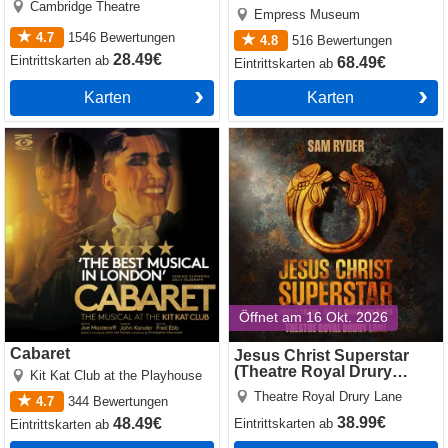
Cambridge Theatre
Spectacular
Empress Museum
4.7
1546
Bewertungen
4.8
516
Bewertungen
28.49€
Eintrittskarten
ab
68.49€
Eintrittskarten
ab
Karten
Karten
Cabaret
Jesus Christ Superstar
(Theatre Royal Drury Lane)
Öffnet am 16 Okt. 2026
Cabaret
Jesus Christ Superstar
(Theatre Royal Drury
Kit Kat Club at the Playhouse
Lane)
Theatre Royal Drury Lane
4.7
344
Bewertungen
38.99€
48.49€
Eintrittskarten
ab
Eintrittskarten
ab