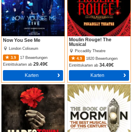
Moulin Rouge! The
Now You See Me
Musical
London Coliseum
Piccadilly Theatre
3.9
17
Bewertungen
4.9
1820
Bewertungen
29.49€
Eintrittskarten
ab
34.49€
Eintrittskarten
ab
Karten
Karten
Hadestown
The Book of Mormon