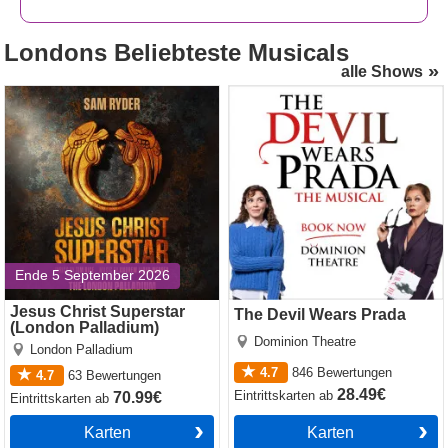
Londons
Beliebteste Musicals
alle Shows
Jesus Christ Superstar
The Devil Wears Prada
(London Palladium)
Ende 5 September 2026
Jesus Christ Superstar
The Devil Wears Prada
(London Palladium)
Dominion Theatre
London Palladium
4.7
846
Bewertungen
4.7
63
Bewertungen
28.49€
Eintrittskarten
ab
70.99€
Eintrittskarten
ab
Karten
Karten