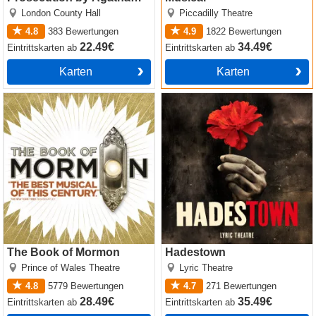
Christie
London County Hall
Piccadilly Theatre
4.8
383
Bewertungen
4.9
1822
Bewertungen
22.49€
34.49€
Eintrittskarten
ab
Eintrittskarten
ab
Karten
Karten
The Book of Mormon
Hadestown
The Book of Mormon
Hadestown
Prince of Wales Theatre
Lyric Theatre
4.8
5779
Bewertungen
4.7
271
Bewertungen
28.49€
35.49€
Eintrittskarten
ab
Eintrittskarten
ab