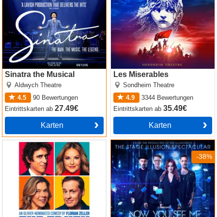
Sinatra the Musical
Les Miserables
Aldwych Theatre
Sondheim Theatre
4.5
90
Bewertungen
4.9
3344
Bewertungen
27.49€
35.49€
Eintrittskarten
ab
Eintrittskarten
ab
Karten
Karten
The Truth
Now You See Me
-38%