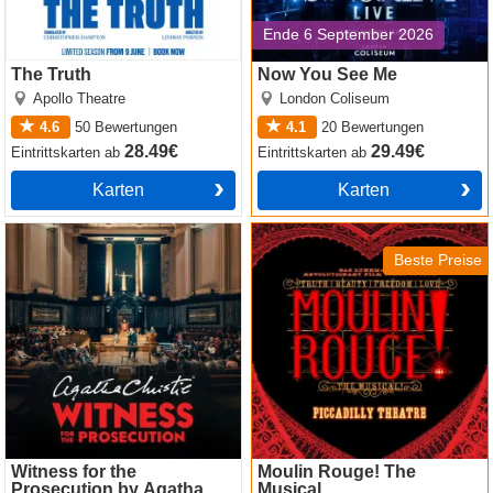
Ende 6 September 2026
The Truth
Now You See Me
Apollo Theatre
London Coliseum
4.6
50
Bewertungen
4.1
20
Bewertungen
28.49€
29.49€
Eintrittskarten
ab
Eintrittskarten
ab
Karten
Karten
Witness for the Prosecution
Moulin Rouge! The Musical
by Agatha Christie
Beste Preise
Witness for the
Moulin Rouge! The
Prosecution by Agatha
Musical