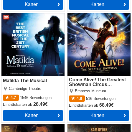
Karten
Karten
Matilda The Musical
Come Alive! The Greatest
Showman Circus Spectacular
Come Alive! The Greatest
Matilda The Musical
Showman Circus
Cambridge Theatre
Spectacular
Empress Museum
4.7
1546
Bewertungen
4.8
516
Bewertungen
28.49€
Eintrittskarten
ab
68.49€
Eintrittskarten
ab
Karten
Karten
Cabaret
Jesus Christ Superstar
(Theatre Royal Drury Lane)