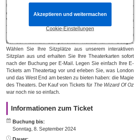
Unser zentrales Reservierungssystem verbindet Sie
debut and The London Palladium legend Gary Wilmot as
direkt mit dem Kassensystem des Gillian Lynne Theatre.
The Wizard and Professor Marvel.
Akzeptieren und weitermachen
Wir bieten Live- und vollständige Verfügbarkeit von
Featuring the iconic original score from the Oscar-winning
Tickets für
The Wizard Of Oz
, von VIP- und Premium-
Cookie-Einstellungen
MGM film including, Over The Rainbow, Follow The
Tickets bis hin zu ermäßigten Tickets, und helfen Ihnen
Yellow Brick Road and We’re Off To See The Wizard with
bei der Auswahl der perfekten Tickets für Ihr Budget.
additional songs from Andrew Lloyd Webber and Tim
Wählen Sie Ihre Sitzplätze aus unserem interaktiven
Rice, this spectacular production will be a magical
Sitzplan aus und erhalten Sie Ihre Theaterkarten sofort
experience for all the family.
nach der Buchung per E-Mail. Legen Sie einfach Ihre E-
Tickets am Theatertag vor und erleben Sie, was London
und das West End am besten zu bieten haben: die Magie
des Theaters. Der Kauf von Tickets für
The Wizard Of Oz
war noch nie so einfach.
Informationen zum Ticket
Buchung bis:
Sonntag, 8. September 2024
Dauer: