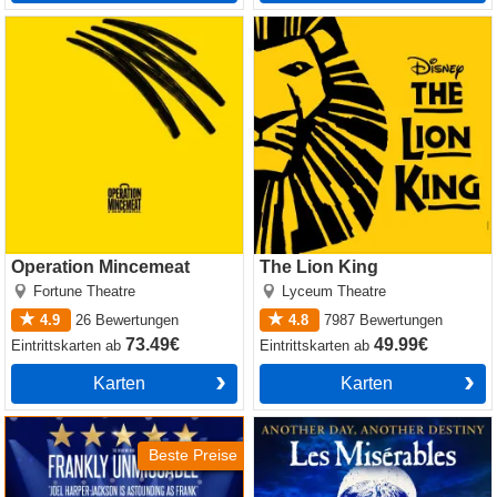
Operation Mincemeat
The Lion King
Operation Mincemeat
The Lion King
Fortune Theatre
Lyceum Theatre
4.9
26
Bewertungen
4.8
7987
Bewertungen
73.49€
49.99€
Eintrittskarten
ab
Eintrittskarten
ab
Karten
Karten
Sinatra the Musical
Les Miserables
Beste Preise