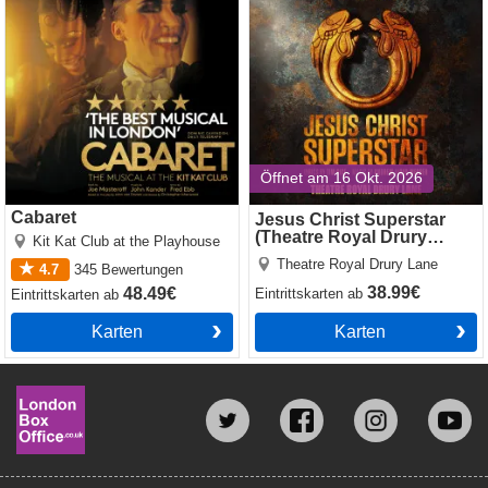
Öffnet am 16 Okt. 2026
Cabaret
Jesus Christ Superstar
(Theatre Royal Drury
Kit Kat Club at the Playhouse
Lane)
Theatre Royal Drury Lane
4.7
345
Bewertungen
38.99€
48.49€
Eintrittskarten
ab
Eintrittskarten
ab
Karten
Karten