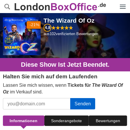
Menü
The Wizard Of Oz
-21%
4.8
aus
102
verifizierten Bewertungen
Diese Show Ist Jetzt Beendet.
Halten Sie mich auf dem Laufenden
Lassen Sie mich wissen, wenn
Tickets für
The Wizard Of
Oz
im Verkauf sind.
Senden
Informationen
Sonderangebote
Bewertungen