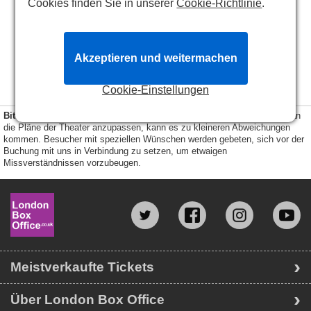
Cookies finden Sie in unserer
Cookie-Richtlinie
.
45
28
BB
51
27
11
55
63
12
26
13
14
25
32
15
24
50
16
23
54
17
21
62
22
18
31
19
20
A
30
12
36
13
53
29
61
14
28
15
35
16
27
17
26
18
25
19
34
23
B
24
20
22
60
21
13
33
14
41
32
15
59
16
31
40
17
30
18
C
19
29
39
20
21
15
28
22
23
24
27
25
26
38
16
17
44
37
18
36
19
D
43
20
35
16
21
34
22
42
23
17
33
24
E
32
25
41
26
18
49
27
31
28
30
29
18
40
19
20
48
39
19
21
38
47
22
37
20
23
36
24
46
52
F
35
21
25
26
34
27
33
31
45
32
19
28
22
30
29
51
44
23
G
20
43
24
50
58
21
42
25
21
41
26
49
40
22
27
57
22
39
28
48
38
23
35
37
29
36
30
34
23
31
56
33
47
32
24
46
25
24
55
45
26
27
44
25
54
28
43
26
29
42
53
30
41
37
31
40
38
27
39
32
52
36
33
35
34
28
51
29
50
30
49
Akzeptieren und weitermachen
31
48
32
47
33
46
34
45
41
44
35
40
42
43
36
39
37
38
Cookie-Einstellungen
Bitte beachten
: Auch wenn wir versuchen diesen Sitzplan bestmöglich an
die Pläne der Theater anzupassen, kann es zu kleineren Abweichungen
kommen. Besucher mit speziellen Wünschen werden gebeten, sich vor der
Buchung mit uns in Verbindung zu setzen, um etwaigen
Missverständnissen vorzubeugen.
Meistverkaufte Tickets
Über London Box Office