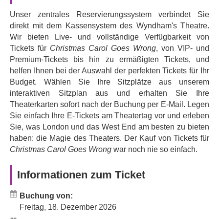
Weihnachtsgeschichte“
. Doch eine Reihe urkomischer
Unser zentrales Reservierungssystem verbindet Sie
Probleme bremsen die Produktion von Anfang an,
direkt mit dem Kassensystem des Wyndham's Theatre.
während die Cornley-Crew versucht, Missverständnisse,
Wir bieten Live- und vollständige Verfügbarkeit von
Verzögerungen, fehlende Schauspieler und einen
Tickets für
Christmas Carol Goes Wrong
, von VIP- und
erbitterten Streit um die Hauptrolle zu vermeiden. Das
Premium-Tickets bis hin zu ermäßigten Tickets, und
Ergebnis ist, wie nicht anders zu erwarten, absolut
helfen Ihnen bei der Auswahl der perfekten Tickets für Ihr
katastrophal: Die beliebte Weihnachtsgeschichte von
Budget. Wählen Sie Ihre Sitzplätze aus unserem
Ebeneezer Scrooge wird zerquetscht, verstümmelt und
interaktiven Sitzplan aus und erhalten Sie Ihre
mehr oder weniger zerstört. Dickens würde sich
Theaterkarten sofort nach der Buchung per E-Mail. Legen
kaputtlachen – und Sie werden es auch!
Sie einfach Ihre E-Tickets am Theatertag vor und erleben
Diese Bühnenproduktion ist vor allem für ihre Hits
„The
Sie, was London und das West End am besten zu bieten
Play That Goes Wrong“
und
„Peter Pan Goes Wrong“
haben: die Magie des Theaters. Der Kauf von Tickets für
bekannt und knüpft an ein beliebtes gleichnamiges TV-
Christmas Carol Goes Wrong
war noch nie so einfach.
Special an, das die BBC im Dezember 2017 im Sturm
eroberte und auf BBC iPlayer verfügbar ist. Mischief
Informationen zum Ticket
Theatres gefeierte Inszenierung
„The Play That Goes
Wrong“
erlebt weiterhin eine rekordverdächtige Saison im
Buchung von:
Londoner Duchess Theatre und wird auch abseits des
Freitag, 18. Dezember 2026
Broadways fortgesetzt – ein Beweis dafür, dass es nie zu