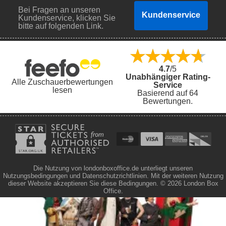
Bei Fragen an unseren
Kundenservice
Kundenservice, klicken Sie
bitte auf folgenden Link.
4.7
/5
Unabhängiger Rating-
Alle Zuschauerbewertungen
Service
lesen
Basierend auf 64
Bewertungen.
Die Nutzung von londonboxoffice.de unterliegt unseren
Nutzungsbedingungen und Datenschutzrichtlinien. Mit der weiteren Nutzung
dieser Website akzeptieren Sie diese Bedingungen.
© 2026 London Box
Office.