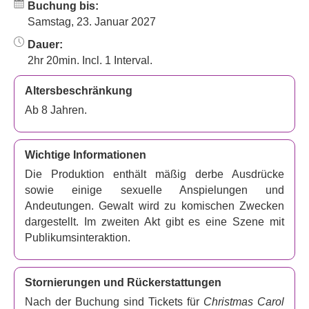
Buchung bis:
lachen gibt, wenn Unfug in der Luft liegt.
Samstag, 23. Januar 2027
Geschrieben von den ursprünglichen Mischief-
Dauer:
Teammitgliedern
Henry Lewis
,
Jonathan Sayer
und
2hr 20min. Incl. 1 Interval.
Henry Sheilds
, ist
„A Christmas Carol Goes Wrong“
eine urkomische Komödie, die den beliebten
Altersbeschränkung
Weihnachtsklassiker in ein chaotisches Desaster voller
Ab 8 Jahren.
Pannen und Chaos verwandelt. Mit brillanter
Körperkomik und unerwarteten Wendungen ist es der
perfekte Weihnachtsgenuss, der Sie von Anfang bis Ende
Wichtige Informationen
zum Lachen bringt.
Die Produktion enthält mäßig derbe Ausdrücke
sowie einige sexuelle Anspielungen und
Andeutungen. Gewalt wird zu komischen Zwecken
dargestellt. Im zweiten Akt gibt es eine Szene mit
Publikumsinteraktion.
Stornierungen und Rückerstattungen
Nach der Buchung sind Tickets für
Christmas Carol