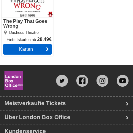
The Play That Goes
Wrong
Duchess Theatre
28.49€
Eintrittskarten
ab
Karten
Meistverkaufte Tickets
Über London Box Office
Kundenservice