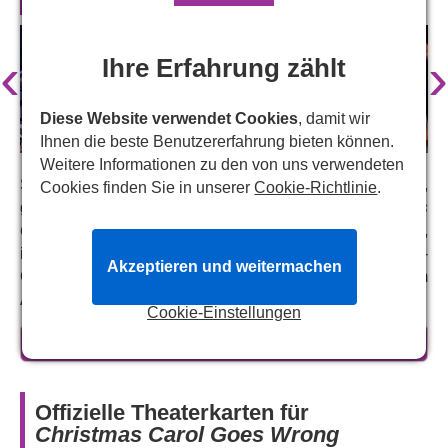
‹
›
Ihre Erfahrung zählt
Diese Website verwendet Cookies
, damit wir
Ihnen die beste Benutzererfahrung bieten können.
Weitere Informationen zu den von uns verwendeten
Sind Sie bereit für eine ordentliche Portion Lächerlichkeit,
Cookies finden Sie in unserer
Cookie-Richtlinie
.
gewürzt mit jeder Menge Albernheit?
„A Christmas
Carol Goes Wrong“
feiert nach einer UK-Tournee,
inszeniert von den urkomischen Olivier-Award-
Akzeptieren und weitermachen
Gewinnern des Mischief Theatre, zur Weihnachtszeit im
Apollo Theatre im West End Premiere.
Cookie-Einstellungen
Über
Christmas Carol Goes Wrong
mehr erfahren
Die unglückselige Cornley Amateur Drama Society ist
wieder da und bringt die frohe Botschaft von Chaos und
Offizielle Theaterkarten für
Verwüstung mit, um sich in ein neues Stück zu stürzen:
Christmas Carol Goes Wrong
Charles Dickens' Weihnachtsklassiker „Eine