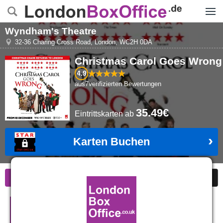
Menü
Wyndham's Theatre
32-36 Charing Cross Road
,
London
,
WC2H 0DA
Christmas Carol Goes Wrong
4.9
aus
7
verifizierten Bewertungen
35.49€
Eintrittskarten
ab
Karten Buchen
Informationen
Sonderangebote
Bewertungen
Christmas Carol Goes Wrong in
London